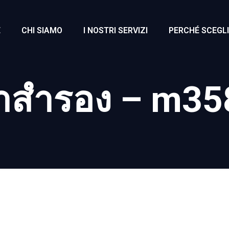
E
CHI SIAMO
I NOSTRI SERVIZI
PERCHÉ SCEGLI
าสํารอง – m35