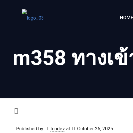
HOM
m358 ทางเข้
Published by
tcodez
at
October 25, 2025