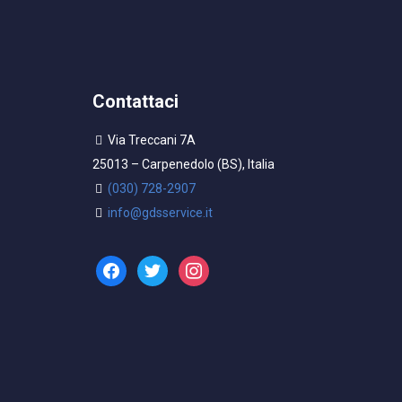
Contattaci
Via Treccani 7A
25013 – Carpenedolo (BS), Italia
(030) 728-2907
info@gdsservice.it
facebook
twitter
instagram