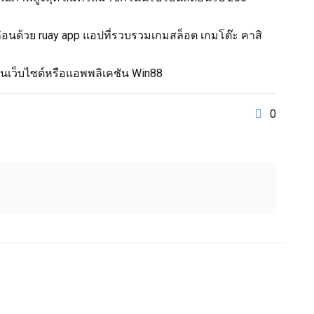
ก่อนด้วย ruay app แอปที่รวบรวมเกมสล็อต เกมโต๊ะ คาสิ
่านเว็บไซต์หรือแอพพลิเคชัน Win88
0