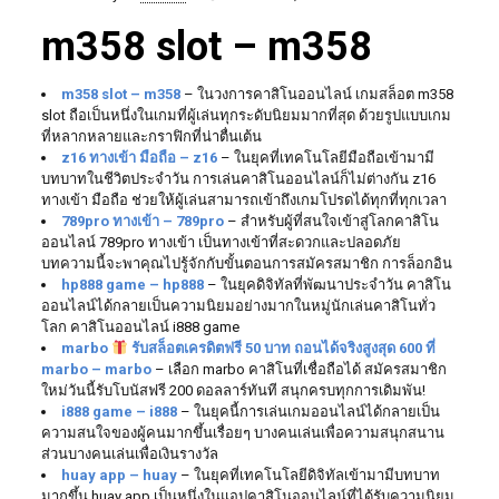
m358 slot – m358
m358 slot – m358
– ในวงการคาสิโนออนไลน์ เกมสล็อต m358
slot ถือเป็นหนึ่งในเกมที่ผู้เล่นทุกระดับนิยมมากที่สุด ด้วยรูปแบบเกม
ที่หลากหลายและกราฟิกที่น่าตื่นเต้น
z16 ทางเข้า มือถือ – z16
– ในยุคที่เทคโนโลยีมือถือเข้ามามี
บทบาทในชีวิตประจำวัน การเล่นคาสิโนออนไลน์ก็ไม่ต่างกัน z16
ทางเข้า มือถือ ช่วยให้ผู้เล่นสามารถเข้าถึงเกมโปรดได้ทุกที่ทุกเวลา
789pro ทางเข้า – 789pro
– สำหรับผู้ที่สนใจเข้าสู่โลกคาสิโน
ออนไลน์ 789pro ทางเข้า เป็นทางเข้าที่สะดวกและปลอดภัย
บทความนี้จะพาคุณไปรู้จักกับขั้นตอนการสมัครสมาชิก การล็อกอิน
hp888 game – hp888
– ในยุคดิจิทัลที่พัฒนาประจำวัน คาสิโน
ออนไลน์ได้กลายเป็นความนิยมอย่างมากในหมู่นักเล่นคาสิโนทั่ว
โลก คาสิโนออนไลน์ i888 game
marbo
รับสล็อตเครดิตฟรี 50 บาท ถอนได้จริงสูงสุด 600 ที่
marbo – marbo
– เลือก marbo คาสิโนที่เชื่อถือได้ สมัครสมาชิก
ใหม่วันนี้รับโบนัสฟรี 200 ดอลลาร์ทันที สนุกครบทุกการเดิมพัน!
i888 game – i888
– ในยุคนี้การเล่นเกมออนไลน์ได้กลายเป็น
ความสนใจของผู้คนมากขึ้นเรื่อยๆ บางคนเล่นเพื่อความสนุกสนาน
ส่วนบางคนเล่นเพื่อเงินรางวัล
huay app – huay
– ในยุคที่เทคโนโลยีดิจิทัลเข้ามามีบทบาท
มากขึ้น huay app เป็นหนึ่งในแอปคาสิโนออนไลน์ที่ได้รับความนิยม