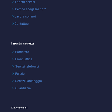
I nostri servizi
Perché scegliere noi?
Lavora con noi
Contattaci
I nostri servizi
Portierato
Front Office
Servizi telefonici
Pulizie
Servizi Parcheggio
Guardiania
Contattaci