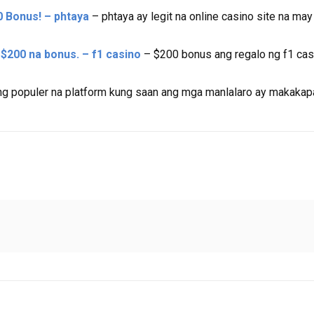
0 Bonus! – phtaya
– phtaya ay legit na online casino site na m
$200 na bonus. – f1 casino
– $200 bonus ang regalo ng f1 casi
ng populer na platform kung saan ang mga manlalaro ay makakapa