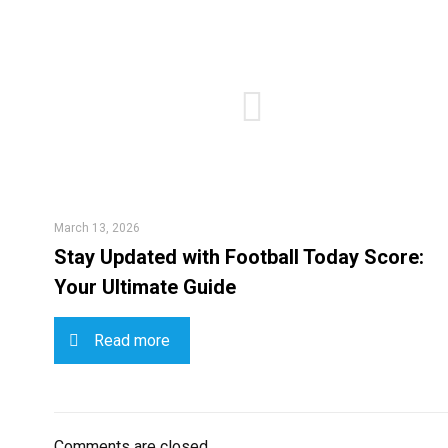
March 13, 2026
Stay Updated with Football Today Score:
Your Ultimate Guide
Read more
Comments are closed.