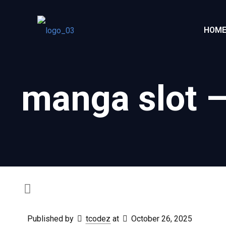
HOM
manga slot 
Published by
tcodez
at
October 26, 2025