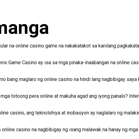
 manga
lar na online casino game na nakakatakot sa kanilang pagkakata
ix Game Casino ay isa sa mga pinaka-inaabangan na online casi
o bang maglaro ng online casino na hindi lang nagbibigay saya k
mga totoong pera online at makuha agad ang iyong panalo? Int
ine casino, ang teknolohiya at inobasyon ay naglalaro ng mala
 online casino na nagbibigay ng isang malawak na hanay ng mga la