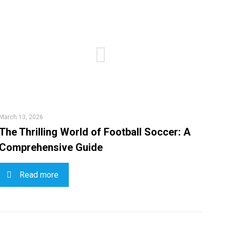
March 13, 2026
The Thrilling World of Football Soccer: A
Comprehensive Guide
Read more