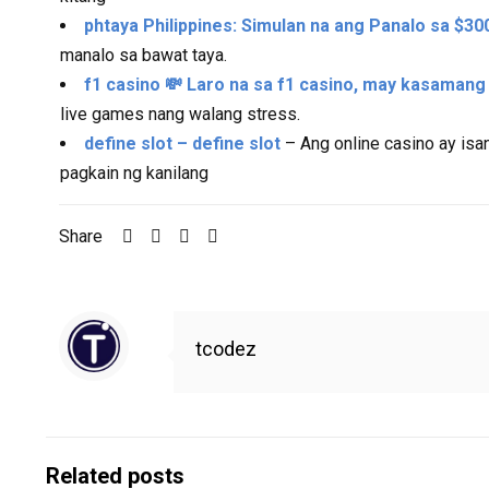
phtaya Philippines: Simulan na ang Panalo sa $30
manalo sa bawat taya.
f1 casino 💸 Laro na sa f1 casino, may kasamang 
live games nang walang stress.
define slot – define slot
– Ang online casino ay isa
pagkain ng kanilang
Share
tcodez
Related posts