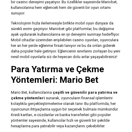
bir casino deneyimi yaşatıyor. Bu özellikler sayesinde Mariobet,
kullanıcılarına hem eğlenceli hem de güvenli bir oyun ortamı
sunuyor.
Teknolojinin hızla ilerlemesiyle birlikte mobil oyun dünyası da
sürekli evrim geçiriyor. Mariobet gibi platformlar, bu değişime
ayak uydurarak kullanıcılarına en iyi deneyimi sunmayı hedefliyor.
Mobil cihazlar üzerinden erişilebilen casino oyunları, oyunculara
her an her yerde eğlenme fırsatı tanıyor ve bu da onları giderek
daha popüler hale getiriyor. Eğlencenin sınırlarını zorlayan bu yeni
nesil mobil oyunlarla siz de heyecan dolu anlar yaşayabilirsiniz!
Para Yatırma ve Çekme
Yöntemleri: Mario Bet
Mario Bet, kullanıcılarına
çeşitli ve güvenilir para yatırma ve
çekme yöntemleri
sunarak, oyuncuların finansal işlemlerini
kolaylıkla gerçekleştirmelerine olanak tanır. Bu platformda, her
oyuncunun ihtiyaçlarına uygun bir seçenek bulması mümkündür.
Kredi kartları, e-cüzdanlar ve banka transferleri gibi popüler
yöntemler sayesinde, kullanıcılar hızlı ve güvenli bir şekilde
hesaplarına para yatırabilir veya kazançlarını çekebilirler.