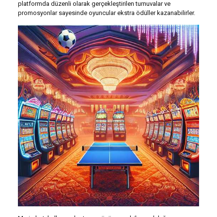
platformda düzenli olarak gerçekleştirilen turnuvalar ve
promosyonlar sayesinde oyuncular ekstra ödüller kazanabilirler.