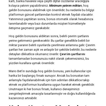
kartı, banka havalesi veya çeşitli dijital cüzdanlar aracılığıyla
kolayca yatırım yapabilirsiniz.
Minimum yatırım miktarı
, hoş
geldin bonusunu alabilmek için önemlidir; bu nedenle bu bilgiyi
platformun güncel şartlarından kontrol etmek faydalı olacaktır.
Yatırımınızı yaptıktan sonra, bonus otomatik olarak hesabınıza
tanımlanabilir veya bazı durumlarda müşteri hizmetleriyle
iletişime geçmeniz gerekebilir.
Hoş geldin bonusunu aldıktan sonra, belirli çevrim şartlarını
yerine getirmeniz gerekecektir. Bu şartlar genellikle belirli bir
miktar paranın belirli oyunlarda çevrilmesi anlamına gelir. Çevrim
şartları her zaman açık ve anlaşılır bir şekilde belirtilir; bu nedenle
detayları dikkatlice okumanız önerilir.
Çevrim şartlarını
tamamlamadan bonusunuzu nakit olarak çekemezsiniz, bu
yüzden kurallara uymak önemlidir.
Mario Bet’in sunduğu hoş geldin bonusu, yeni kullanıcılar için
harika bir başlangıç fırsatı sunuyor. Ancak bu bonustan tam
anlamıyla faydalanabilmek için tüm adımları dikkatlice takip
etmek ve platformun kurallarına uygun hareket etmek gereklidir.
Unutmayın ki her bonus fırsatı, kullanıcı deneyiminizi
zenginleştirmek amacıyla tasarlanmıştır ve doğru kullanıldığında
kazancınızı artırabilir.