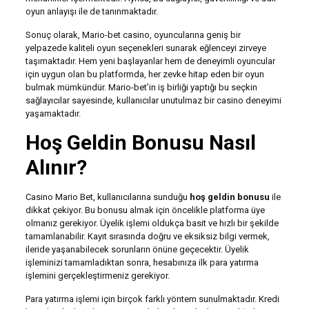
oyun anlayışı ile de tanınmaktadır.
Sonuç olarak, Mario-bet casino, oyuncularına geniş bir
yelpazede kaliteli oyun seçenekleri sunarak eğlenceyi zirveye
taşımaktadır. Hem yeni başlayanlar hem de deneyimli oyuncular
için uygun olan bu platformda, her zevke hitap eden bir oyun
bulmak mümkündür. Mario-bet’in iş birliği yaptığı bu seçkin
sağlayıcılar sayesinde, kullanıcılar unutulmaz bir casino deneyimi
yaşamaktadır.
Hoş Geldin Bonusu Nasıl
Alınır?
Casino Mario Bet, kullanıcılarına sunduğu
hoş geldin bonusu
ile
dikkat çekiyor. Bu bonusu almak için öncelikle platforma üye
olmanız gerekiyor. Üyelik işlemi oldukça basit ve hızlı bir şekilde
tamamlanabilir. Kayıt sırasında doğru ve eksiksiz bilgi vermek,
ileride yaşanabilecek sorunların önüne geçecektir. Üyelik
işleminizi tamamladıktan sonra, hesabınıza ilk para yatırma
işlemini gerçekleştirmeniz gerekiyor.
Para yatırma işlemi için birçok farklı yöntem sunulmaktadır. Kredi