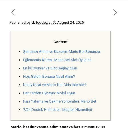
Published by
tcodez
at
August 24, 2025
Content
Şansınızı Artırın ve Kazanın: Mario Bet Bonanza
Eğlencenin Adresi: Mario bet Slot Oyunları
En İyi Oyunlar ve Slot Sağlayıcıları
Hoş Geldin Bonusu Nasıl Alınır?
Kolay Kayıt ve Mario-bet Giriş İşlemleri
Her Yerden Oynayın: Mobil Oyun
Para Yatırma ve Çekme Yöntemleri: Mario Bet
7/24 Destek Hizmetleri: Müşteri Hizmetleri
Mario-bet dünyasına adım atmaya hazır mısınız?
Bu