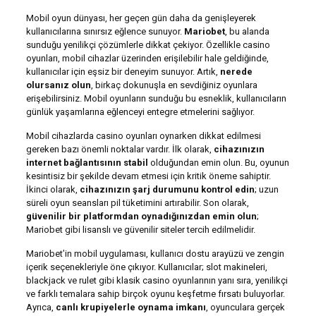
Mobil oyun dünyası, her geçen gün daha da genişleyerek
kullanıcılarına sınırsız eğlence sunuyor.
Mariobet
, bu alanda
sunduğu yenilikçi çözümlerle dikkat çekiyor. Özellikle casino
oyunları, mobil cihazlar üzerinden erişilebilir hale geldiğinde,
kullanıcılar için eşsiz bir deneyim sunuyor. Artık,
nerede
olursanız olun
, birkaç dokunuşla en sevdiğiniz oyunlara
erişebilirsiniz. Mobil oyunların sunduğu bu esneklik, kullanıcıların
günlük yaşamlarına eğlenceyi entegre etmelerini sağlıyor.
Mobil cihazlarda casino oyunları oynarken dikkat edilmesi
gereken bazı önemli noktalar vardır. İlk olarak,
cihazınızın
internet bağlantısının stabil
olduğundan emin olun. Bu, oyunun
kesintisiz bir şekilde devam etmesi için kritik öneme sahiptir.
İkinci olarak,
cihazınızın şarj durumunu kontrol edin
; uzun
süreli oyun seansları pil tüketimini artırabilir. Son olarak,
güvenilir bir platformdan oynadığınızdan emin olun
;
Mariobet gibi lisanslı ve güvenilir siteler tercih edilmelidir.
Mariobet’in mobil uygulaması, kullanıcı dostu arayüzü ve zengin
içerik seçenekleriyle öne çıkıyor. Kullanıcılar; slot makineleri,
blackjack ve rulet gibi klasik casino oyunlarının yanı sıra, yenilikçi
ve farklı temalara sahip birçok oyunu keşfetme fırsatı buluyorlar.
Ayrıca,
canlı krupiyelerle oynama imkanı
, oyunculara gerçek