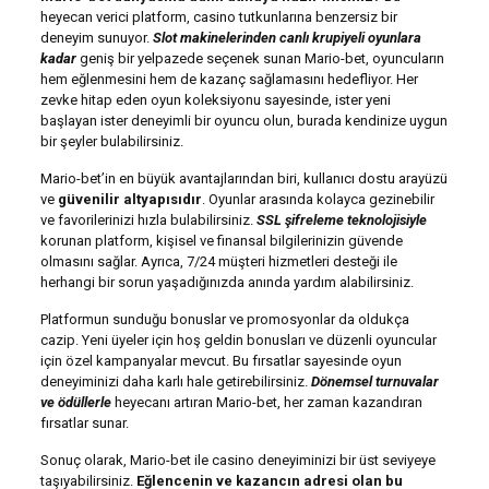
heyecan verici platform, casino tutkunlarına benzersiz bir
deneyim sunuyor.
Slot makinelerinden canlı krupiyeli oyunlara
kadar
geniş bir yelpazede seçenek sunan Mario-bet, oyuncuların
hem eğlenmesini hem de kazanç sağlamasını hedefliyor. Her
zevke hitap eden oyun koleksiyonu sayesinde, ister yeni
başlayan ister deneyimli bir oyuncu olun, burada kendinize uygun
bir şeyler bulabilirsiniz.
Mario-bet’in en büyük avantajlarından biri, kullanıcı dostu arayüzü
ve
güvenilir altyapısıdır
. Oyunlar arasında kolayca gezinebilir
ve favorilerinizi hızla bulabilirsiniz.
SSL şifreleme teknolojisiyle
korunan platform, kişisel ve finansal bilgilerinizin güvende
olmasını sağlar. Ayrıca, 7/24 müşteri hizmetleri desteği ile
herhangi bir sorun yaşadığınızda anında yardım alabilirsiniz.
Platformun sunduğu bonuslar ve promosyonlar da oldukça
cazip. Yeni üyeler için hoş geldin bonusları ve düzenli oyuncular
için özel kampanyalar mevcut. Bu fırsatlar sayesinde oyun
deneyiminizi daha karlı hale getirebilirsiniz.
Dönemsel turnuvalar
ve ödüllerle
heyecanı artıran Mario-bet, her zaman kazandıran
fırsatlar sunar.
Sonuç olarak, Mario-bet ile casino deneyiminizi bir üst seviyeye
taşıyabilirsiniz.
Eğlencenin ve kazancın adresi olan bu