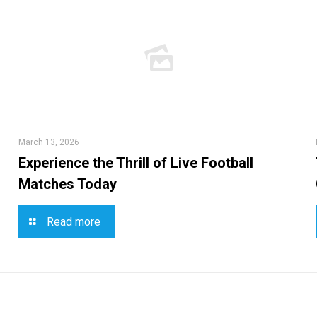
March 13, 2026
Experience the Thrill of Live Football
Matches Today
Read more