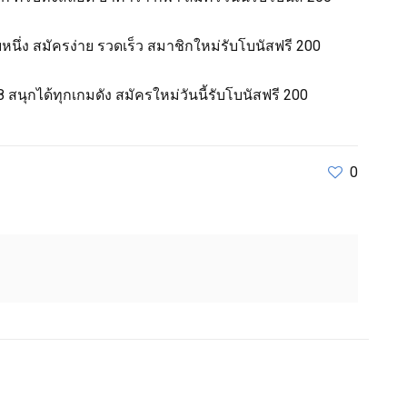
หนึ่ง สมัครง่าย รวดเร็ว สมาชิกใหม่รับโบนัสฟรี 200
สนุกได้ทุกเกมดัง สมัครใหม่วันนี้รับโบนัสฟรี 200
0