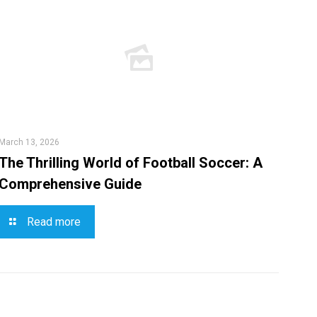
March 13, 2026
The Thrilling World of Football Soccer: A
Comprehensive Guide
Read more