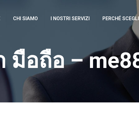
E
CHI SIAMO
I NOSTRI SERVIZI
PERCHÉ SCEGLI
 มือถือ – me8