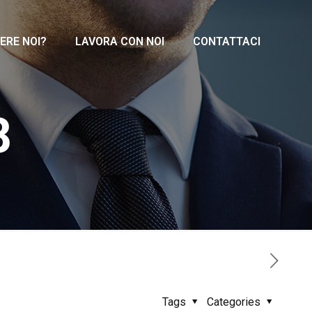
ERE NOI?
LAVORA CON NOI
CONTATTACI
8
Tags
Categories