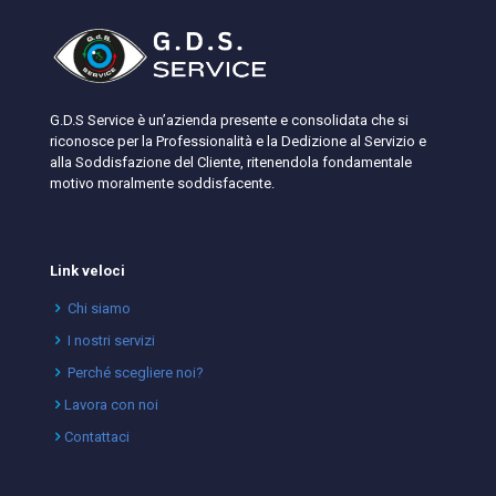
G.D.S Service è un’azienda presente e consolidata che si
riconosce per la Professionalità e la Dedizione al Servizio e
alla Soddisfazione del Cliente, ritenendola fondamentale
motivo moralmente soddisfacente.
Link veloci
Chi siamo
I nostri servizi
Perché scegliere noi?
Lavora con noi
Contattaci