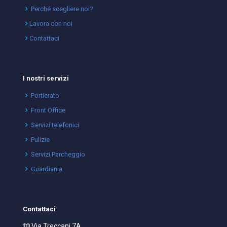
Perché scegliere noi?
Lavora con noi
Contattaci
I nostri servizi
Portierato
Front Office
Servizi telefonici
Pulizie
Servizi Parcheggio
Guardiania
Contattaci
Via Treccani 7A