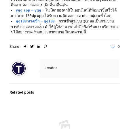
ที่หลากหลายและกราฟิกที่น่าตื่นเต้น
ygg app – ygg
– ในโลกของคาสิโนออนไลน์ที่พัฒนาขึ้นเร็วได้
มากมาย 168vip app ได้รับความนิยมอย่างมากจากผู้เล่นทั่วโลก
qq188 ทางเข้า – qq188
– การเข้าสู่ระบบ QQ188 เป็นกระบวน
การที่ง่ายและรวดเร็ว ทำให้ผู้ใช้สามารถเข้าถึงฟังก์ชันและบริการต่าง
ๆ ได้อย่างรวดเร็วและสะดวกสบาย ในบทความนี้
Share
0
tcodez
Related posts