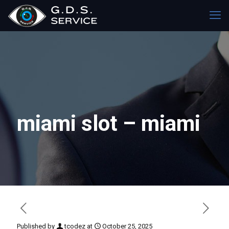
miami slot – miami
Published by
tcodez
at
October 25, 2025