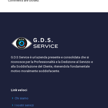
Comments are closed.
G.D.S Service è un’azienda presente e consolidata che si
riconosce per la Professionalità e la Dedizione al Servizio e
alla Soddisfazione del Cliente, ritenendola fondamentale
motivo moralmente soddisfacente.
Link veloci
Chi siamo
I nostri servizi