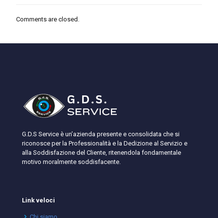
Comments are closed.
G.D.S Service è un’azienda presente e consolidata che si
riconosce per la Professionalità e la Dedizione al Servizio e
alla Soddisfazione del Cliente, ritenendola fondamentale
motivo moralmente soddisfacente.
Link veloci
Chi siamo