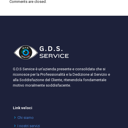
Comments are closed.
G.D.S Service è un’azienda presente e consolidata che si
riconosce per la Professionalità e la Dedizione al Servizio e
alla Soddisfazione del Cliente, ritenendola fondamentale
motivo moralmente soddisfacente.
Link veloci
Chi siamo
I nostri servizi