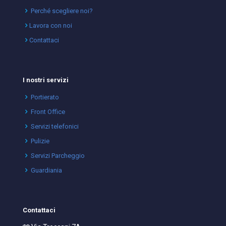
Perché scegliere noi?
Lavora con noi
Contattaci
I nostri servizi
Portierato
Front Office
Servizi telefonici
Pulizie
Servizi Parcheggio
Guardiania
Contattaci