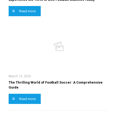
Read more
March 13, 2026
The Thrilling World of Football Soccer: A Comprehensive
Guide
Read more