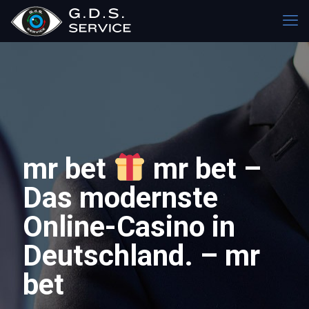
mr bet
mr bet –
Das modernste
Online-Casino in
Deutschland. – mr
bet