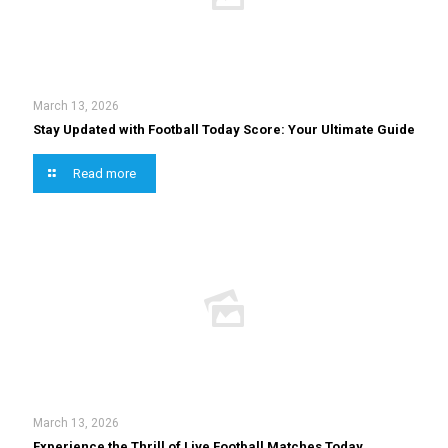
March 13, 2026
Stay Updated with Football Today Score: Your Ultimate Guide
Read more
March 13, 2026
Experience the Thrill of Live Football Matches Today