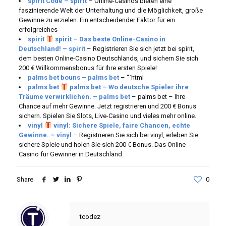
spirit Code – spirit
– Online-Casinos bieten eine
faszinierende Welt der Unterhaltung und die Möglichkeit, große
Gewinne zu erzielen. Ein entscheidender Faktor für ein
erfolgreiches
spirit
spirit – Das beste Online-Casino in
Deutschland! – spirit
– Registrieren Sie sich jetzt bei spirit,
dem besten Online-Casino Deutschlands, und sichern Sie sich
200 € Willkommensbonus für Ihre ersten Spiele!
palms bet bouns – palms bet
– “`html
palms bet
palms bet – Wo deutsche Spieler ihre
Träume verwirklichen. – palms bet
– palms bet – Ihre
Chance auf mehr Gewinne. Jetzt registrieren und 200 € Bonus
sichern. Spielen Sie Slots, Live-Casino und vieles mehr online.
vinyl
vinyl: Sichere Spiele, faire Chancen, echte
Gewinne. – vinyl
– Registrieren Sie sich bei vinyl, erleben Sie
sichere Spiele und holen Sie sich 200 € Bonus. Das Online-
Casino für Gewinner in Deutschland.
Share
0
tcodez