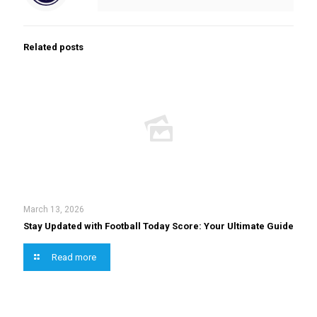
Related posts
March 13, 2026
Stay Updated with Football Today Score: Your Ultimate Guide
Read more