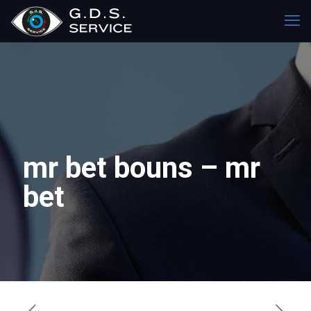
mr bet bouns – mr
bet