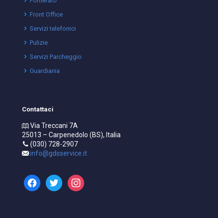
Portierato
Front Office
Servizi telefonici
Pulizie
Servizi Parcheggio
Guardiania
Contattaci
Via Treccani 7A
25013 – Carpenedolo (BS), Italia
(030) 728-2907
info@gdsservice.it
facebook
twitter
instagram