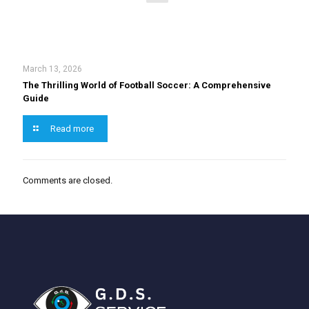
March 13, 2026
The Thrilling World of Football Soccer: A Comprehensive
Guide
Read more
Comments are closed.