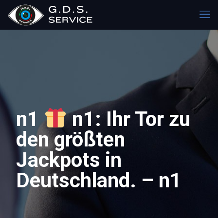
n1
n1: Ihr Tor zu
den größten
Jackpots in
Deutschland. – n1