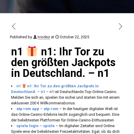
Published by
tcodez
at
October 22, 2025
n1
n1: Ihr Tor zu
den größten Jackpots
in Deutschland. – n1
n1
n1: Ihr Tor zu den größten Jackpots in
Deutschland. – n1
– n1 ist Deutschlands Top-Online-Casino.
Melden Sie sich an, spielen Sie sicher und starten Sie mit einem
exklusiven 200 € Willkommensbonus.
atp rom app – atp rom
– In der heutigen digitalen Welt ist
das Online-Casino-Erlebnis leicht zugänglich und bequem. Eine
der beliebtesten Plattformen für Online-Casino-Enthusiasten
spiele login – spiele
– Im digitalen Zeitalter sind Online-
Spiele eine der beliebtesten Freizeitaktivitäten. Egal, ob du dich