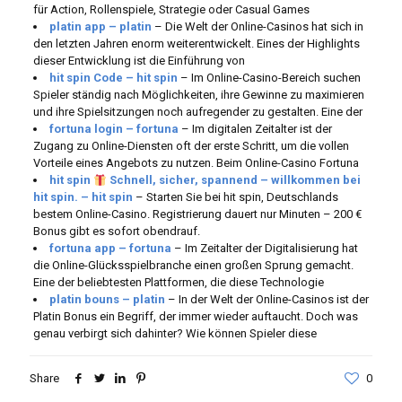
für Action, Rollenspiele, Strategie oder Casual Games
platin app – platin
– Die Welt der Online-Casinos hat sich in
den letzten Jahren enorm weiterentwickelt. Eines der Highlights
dieser Entwicklung ist die Einführung von
hit spin Code – hit spin
– Im Online-Casino-Bereich suchen
Spieler ständig nach Möglichkeiten, ihre Gewinne zu maximieren
und ihre Spielsitzungen noch aufregender zu gestalten. Eine der
fortuna login – fortuna
– Im digitalen Zeitalter ist der
Zugang zu Online-Diensten oft der erste Schritt, um die vollen
Vorteile eines Angebots zu nutzen. Beim Online-Casino Fortuna
hit spin
Schnell, sicher, spannend – willkommen bei
hit spin. – hit spin
– Starten Sie bei hit spin, Deutschlands
bestem Online-Casino. Registrierung dauert nur Minuten – 200 €
Bonus gibt es sofort obendrauf.
fortuna app – fortuna
– Im Zeitalter der Digitalisierung hat
die Online-Glücksspielbranche einen großen Sprung gemacht.
Eine der beliebtesten Plattformen, die diese Technologie
platin bouns – platin
– In der Welt der Online-Casinos ist der
Platin Bonus ein Begriff, der immer wieder auftaucht. Doch was
genau verbirgt sich dahinter? Wie können Spieler diese
Share
0