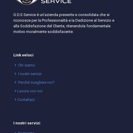
G.D.S Service è un’azienda presente e consolidata che si
riconosce per la Professionalità e la Dedizione al Servizio e
alla Soddisfazione del Cliente, ritenendola fondamentale
motivo moralmente soddisfacente.
Link veloci
Chi siamo
I nostri servizi
Perché scegliere noi?
Lavora con noi
Contattaci
I nostri servizi