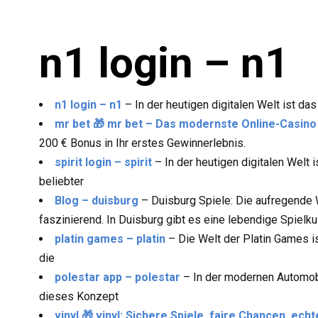
n1 login – n1
n1 login – n1
– In der heutigen digitalen Welt ist das
mr bet 🎁 mr bet – Das modernste Online-Casino 
200 € Bonus in Ihr erstes Gewinnerlebnis.
spirit login – spirit
– In der heutigen digitalen Welt 
beliebter
Blog – duisburg
– Duisburg Spiele: Die aufregende W
faszinierend. In Duisburg gibt es eine lebendige Spielkul
platin games – platin
– Die Welt der Platin Games ist
die
polestar app – polestar
– In der modernen Automobil
dieses Konzept
vinyl 🎁 vinyl: Sichere Spiele, faire Chancen, echt