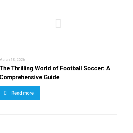
March 13, 2026
The Thrilling World of Football Soccer: A
Comprehensive Guide
Read more