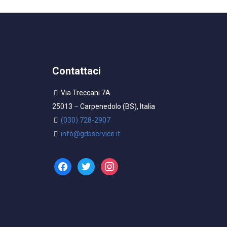
Contattaci
Via Treccani 7A
25013 – Carpenedolo (BS), Italia
(030) 728-2907
info@gdsservice.it
facebook
twitter
instagram