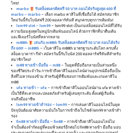
ไทย!
marbo
รับสล็อตเครดิตฟรี 50 บาท ถอนได้จริงสูงสุด 600 ที่
marbo – marbo
– เลือก marbo คาสิโนที่เชื่อถือได้ สมัครสมาชิก
ใหม่วันนี้รับโบนัสฟรี 200 ดอลลาร์ทันที สนุกครบทุกการเดิมพัน!
lsm99 slot – lsm99
– lsm99 slot เป็นเกมสล็อตออนไลน์ที่ได้รับ
ความนิยมสูงสุดในหมู่นักเดิมพันออนไลน์ ด้วยกราฟิกที่น่าตื่นเต้น
และฟีเจอร์โบนัสที่หลากหลาย
m88th
เล่นกับ m88th รับสล็อตเครดิตฟรี 50 บาท ถอนได้จริง
ถึง 600! – m88th
– เว็บคาสิโน m88th มาตรฐานระดับโลก ครบทั้ง
สล็อต บาคาร่า กีฬา สมัครวันนี้รับโบนัส 200 ดอลลาร์ฟรีทันทีสำหรับ
สมาชิกใหม่!
m88 ทางเข้า มือถือ – m88
– ในยุคที่มือถือกลายเป็นส่วนหนึ่ง
ของชีวิตประจำวัน การเข้าถึงคาสิโนออนไลน์ผ่านอุปกรณ์มือถือเป็น
สิ่งที่ไม่ควรมองข้าม สำหรับผู้ที่ชื่นชอบการเดิมพันและเกมคาสิโน
m88
ufa ทางเข้า – ufa
– การเข้าถึงคาสิโนออนไลน์ผ่าน ufa ทางเข้า
เป็นวิธีที่สะดวกและปลอดภัยสำหรับผู้เล่นทุกระดับ ตั้งแต่ผู้เริ่มต้น
จนถึงมืออาชีพ
lsm99 ทางเข้าสํารอง – lsm99
– การเล่นคาสิโนออนไลน์ในยุค
ปัจจุบันต้องอาศัยความมั่นใจในการเข้าถึงเว็บไซต์ lsm99 ทางเข้าสํา
รอง
fin88 ทางเข้า มือถือ – fin88
– การเข้าถึงคาสิโนออนไลน์ไม่
จำเป็นต้องจำกัดอยู่ที่คอมพิวเตอร์อีกต่อไป fin88 ทางเข้า มือถือ มอบ
ประสบการณ์การเล่นเกมที่สะดวก รวดเร็ว และปลอดภัยบนอุปกรณ์