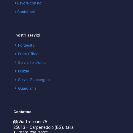
Lavora con noi
Contattaci
I nostri servizi
Portierato
Front Office
Servizi telefonici
Pulizie
Servizi Parcheggio
Guardiania
Contattaci
Via Treccani 7A
25013 – Carpenedolo (BS), Italia