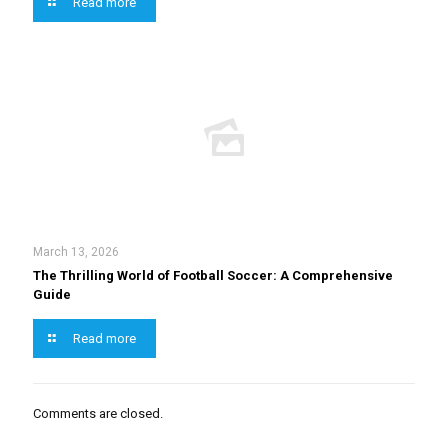
Read more
March 13, 2026
The Thrilling World of Football Soccer: A Comprehensive
Guide
Read more
Comments are closed.