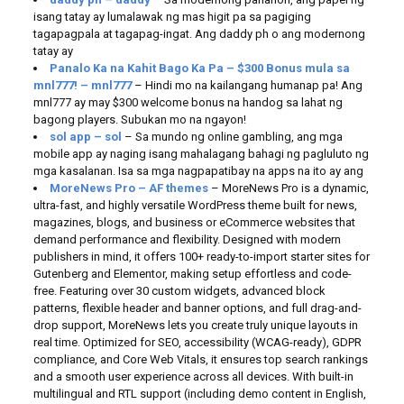
isang tatay ay lumalawak ng mas higit pa sa pagiging
tagapagpala at tagapag-ingat. Ang daddy ph o ang modernong
tatay ay
Panalo Ka na Kahit Bago Ka Pa – $300 Bonus mula sa
mnl777! – mnl777
– Hindi mo na kailangang humanap pa! Ang
mnl777 ay may $300 welcome bonus na handog sa lahat ng
bagong players. Subukan mo na ngayon!
sol app – sol
– Sa mundo ng online gambling, ang mga
mobile app ay naging isang mahalagang bahagi ng pagluluto ng
mga kasalanan. Isa sa mga nagpapatibay na apps na ito ay ang
MoreNews Pro – AF themes
– MoreNews Pro is a dynamic,
ultra-fast, and highly versatile WordPress theme built for news,
magazines, blogs, and business or eCommerce websites that
demand performance and flexibility. Designed with modern
publishers in mind, it offers 100+ ready-to-import starter sites for
Gutenberg and Elementor, making setup effortless and code-
free. Featuring over 30 custom widgets, advanced block
patterns, flexible header and banner options, and full drag-and-
drop support, MoreNews lets you create truly unique layouts in
real time. Optimized for SEO, accessibility (WCAG-ready), GDPR
compliance, and Core Web Vitals, it ensures top search rankings
and a smooth user experience across all devices. With built-in
multilingual and RTL support (including demo content in English,