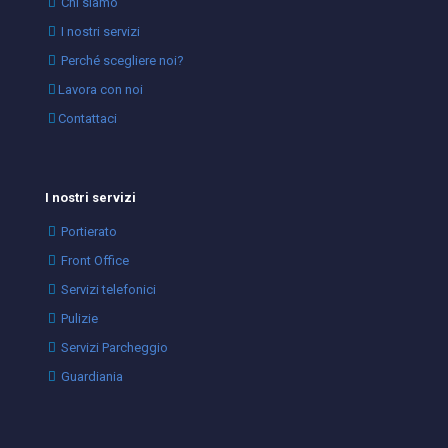
Chi siamo
I nostri servizi
Perché scegliere noi?
Lavora con noi
Contattaci
I nostri servizi
Portierato
Front Office
Servizi telefonici
Pulizie
Servizi Parcheggio
Guardiania