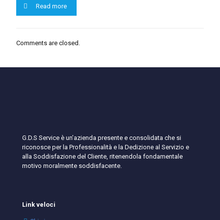
Read more
Comments are closed.
G.D.S Service è un’azienda presente e consolidata che si
riconosce per la Professionalità e la Dedizione al Servizio e
alla Soddisfazione del Cliente, ritenendola fondamentale
motivo moralmente soddisfacente.
Link veloci