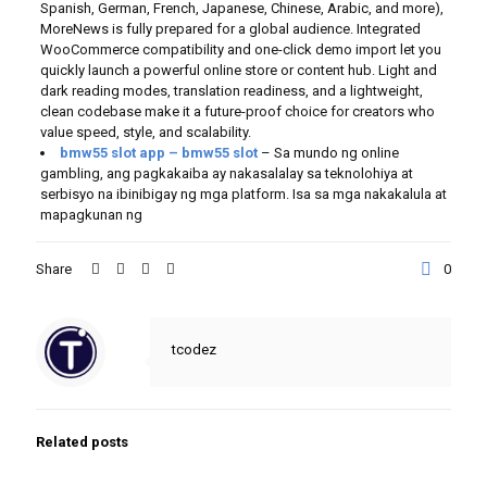
Spanish, German, French, Japanese, Chinese, Arabic, and more),
MoreNews is fully prepared for a global audience. Integrated
WooCommerce compatibility and one-click demo import let you
quickly launch a powerful online store or content hub. Light and
dark reading modes, translation readiness, and a lightweight,
clean codebase make it a future-proof choice for creators who
value speed, style, and scalability.
bmw55 slot app – bmw55 slot
– Sa mundo ng online
gambling, ang pagkakaiba ay nakasalalay sa teknolohiya at
serbisyo na ibinibigay ng mga platform. Isa sa mga nakakalula at
mapagkunan ng
Share
0
tcodez
Related posts