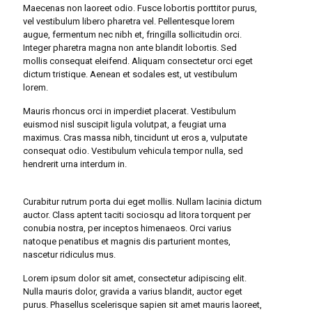
Maecenas non laoreet odio. Fusce lobortis porttitor purus,
vel vestibulum libero pharetra vel. Pellentesque lorem
augue, fermentum nec nibh et, fringilla sollicitudin orci.
Integer pharetra magna non ante blandit lobortis. Sed
mollis consequat eleifend. Aliquam consectetur orci eget
dictum tristique. Aenean et sodales est, ut vestibulum
lorem.
Mauris rhoncus orci in imperdiet placerat. Vestibulum
euismod nisl suscipit ligula volutpat, a feugiat urna
maximus. Cras massa nibh, tincidunt ut eros a, vulputate
consequat odio. Vestibulum vehicula tempor nulla, sed
hendrerit urna interdum in.
Curabitur rutrum porta dui eget mollis. Nullam lacinia dictum
auctor. Class aptent taciti sociosqu ad litora torquent per
conubia nostra, per inceptos himenaeos. Orci varius
natoque penatibus et magnis dis parturient montes,
nascetur ridiculus mus.
Lorem ipsum dolor sit amet, consectetur adipiscing elit.
Nulla mauris dolor, gravida a varius blandit, auctor eget
purus. Phasellus scelerisque sapien sit amet mauris laoreet,