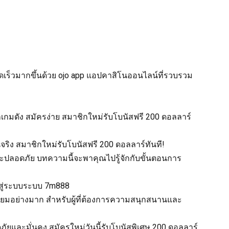
ดเร็วมากขึ้นด้วย ojo app แอปคาสิโนออนไลน์ที่รวบรวม
เกมดัง สมัครง่าย สมาชิกใหม่รับโบนัสฟรี 200 ดอลลาร์
จริง สมาชิกใหม่รับโบนัสฟรี 200 ดอลลาร์ทันที!
และปลอดภัย บทความนี้จะพาคุณไปรู้จักกับขั้นตอนการ
าสู่ระบบระบบ 7m888
่นิยมอย่างมาก สำหรับผู้ที่ต้องการความสนุกสนานและ
ยและมั่นคง สมัครใหม่วันนี้รับโบนัสพิเศษ 200 ดอลลาร์