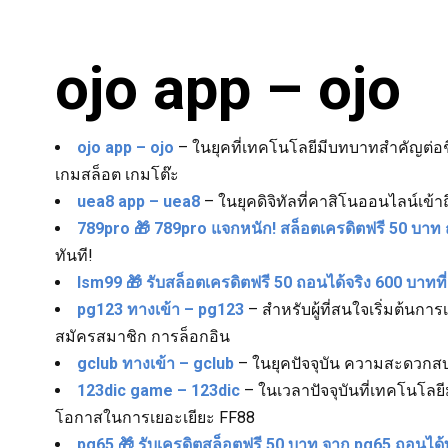
ojo app – ojo
ojo app – ojo
– ในยุคที่เทคโนโลยีมีบทบาทสำคัญต่อช
เกมสล็อต เกมโต๊ะ
uea8 app – uea8
– ในยุคดิจิทัลที่คาสิโนออนไลน์เข้าถ
789pro 🎁 789pro แจกหนัก! สล็อตเครดิตฟรี 50 บาท 
ทันที!
lsm99 🎁 รับสล็อตเครดิตฟรี 50 ถอนได้จริง 600 บาทที
pg123 ทางเข้า – pg123
– สำหรับผู้ที่สนใจเริ่มต้นก
สมัครสมาชิก การล็อกอิน
gclub ทางเข้า – gclub
– ในยุคปัจจุบัน ความสะดวกสบ
123dic game – 123dic
– ในเวลาปัจจุบันที่เทคโนโลยี
โอกาสในการเยอะเยียะ FF88
pg65 🎁 รับเครดิตสล็อตฟรี 50 บาท จาก pg65 ถอนได้