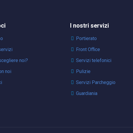
oci
I nostri servizi
mo
Portierato
servizi
Front Office
cegliere noi?
Servizi telefonici
on noi
Pulizie
i
Servizi Parcheggio
Guardiania