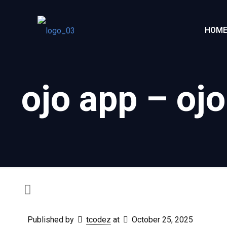
HOM
ojo app – ojo
Published by
tcodez
at
October 25, 2025