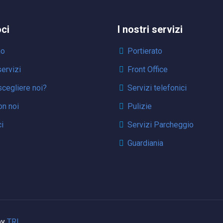
oci
I nostri servizi
mo
Portierato
servizi
Front Office
cegliere noi?
Servizi telefonici
on noi
Pulizie
i
Servizi Parcheggio
Guardiania
by
TRL
.