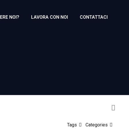
ERE NOI?
LAVORA CON NOI
CONTATTACI
Tags
Categories