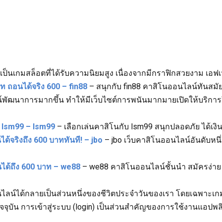
เป็นเกมสล็อตที่ได้รับความนิยมสูง เนื่องจากมีกราฟิกสวยงาม เอ
บาท ถอนได้จริง 600 – fin88
– สนุกกับ fin88 คาสิโนออนไลน์ทันสมัย 
น์พัฒนาการมากขึ้น ทำให้มีเว็บไซต์การพนันมากมายเปิดให้บริการ
่ lsm99 – lsm99
– เลือกเล่นคาสิโนกับ lsm99 สนุกปลอดภัย ได้เงิน
ได้จริงถึง 600 บาททันที! – jbo
– jbo เว็บคาสิโนออนไลน์อันดับหนึ
ได้ถึง 600 บาท – we88
– we88 คาสิโนออนไลน์ชั้นนำ สมัครง่าย
อนไลน์ได้กลายเป็นส่วนหนึ่งของชีวิตประจำวันของเรา โดยเฉพาะเก
ปัจจุบัน การเข้าสู่ระบบ (login) เป็นส่วนสำคัญของการใช้งานแอป