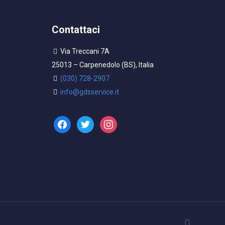
Contattaci
Via Treccani 7A
25013 – Carpenedolo (BS), Italia
(030) 728-2907
info@gdsservice.it
facebook
twitter
instagram