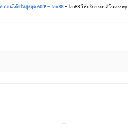
 ถอนได้จริงสูงสุด 600! – fan88
– fan88 ให้บริการคาสิโนครบทุก