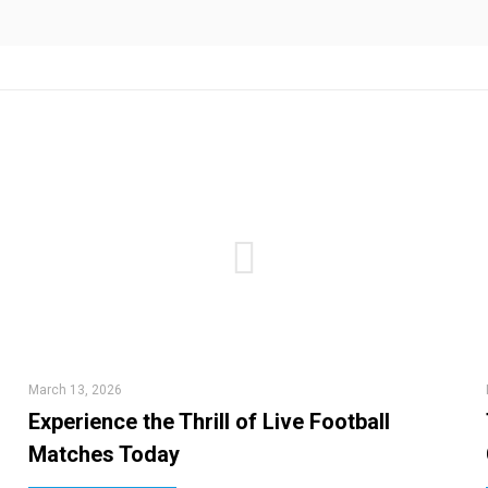
March 13, 2026
Experience the Thrill of Live Football
Matches Today