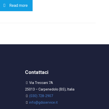
Read more
Contattaci
Via Treccani 7A
25013 – Carpenedolo (BS), Italia
(030) 728-2907
info@gdsservice.it