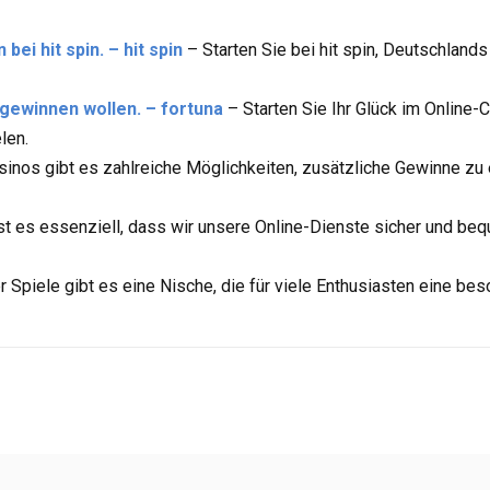
bei hit spin. – hit spin
– Starten Sie bei hit spin, Deutschland
gewinnen wollen. – fortuna
– Starten Sie Ihr Glück im Online-C
len.
sinos gibt es zahlreiche Möglichkeiten, zusätzliche Gewinne zu e
ist es essenziell, dass wir unsere Online-Dienste sicher und be
er Spiele gibt es eine Nische, die für viele Enthusiasten eine 