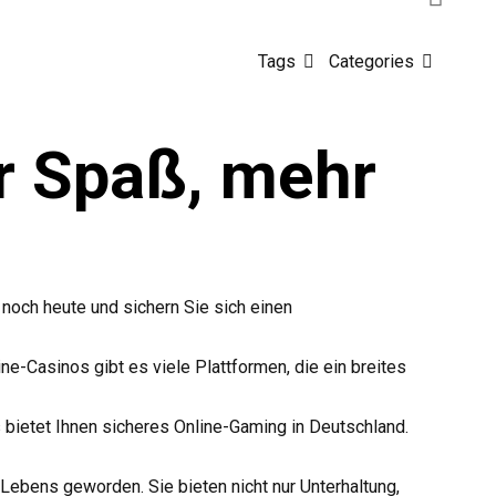
Tags
Categories
r Spaß, mehr
 noch heute und sichern Sie sich einen
ne-Casinos gibt es viele Plattformen, die ein breites
 bietet Ihnen sicheres Online-Gaming in Deutschland.
 Lebens geworden. Sie bieten nicht nur Unterhaltung,