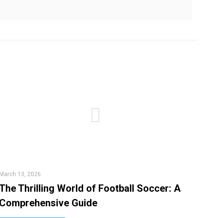
March 13, 2026
The Thrilling World of Football Soccer: A
Comprehensive Guide