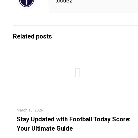
tcodez
Related posts
March 13, 2026
Stay Updated with Football Today Score:
Your Ultimate Guide