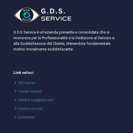
G.D.S Service è un’azienda presente e consolidata che si
riconosce per la Professionalità e la Dedizione al Servizio e
alla Soddisfazione del Cliente, ritenendola fondamentale
motivo moralmente soddisfacente.
Link veloci
Chi siamo
I nostri servizi
Perché scegliere noi?
Lavora con noi
Contattaci