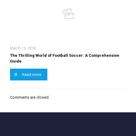
March 13, 2026
The Thrilling World of Football Soccer: A Comprehensive
Guide
Read more
Comments are closed.