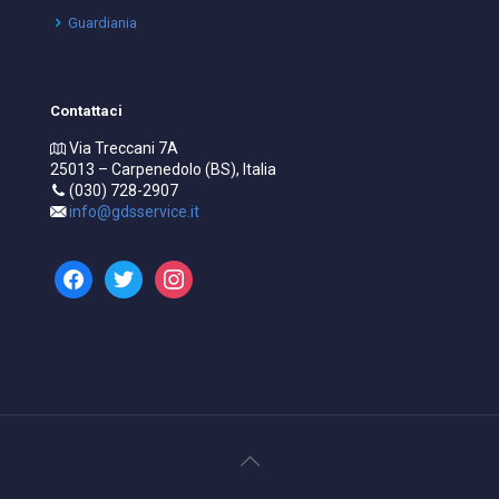
Guardiania
Contattaci
Via Treccani 7A
25013 – Carpenedolo (BS), Italia
(030) 728-2907
info@gdsservice.it
facebook
twitter
instagram