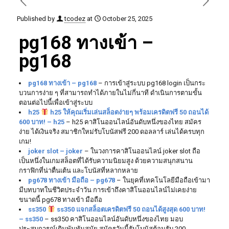
Published by
tcodez
at
October 25, 2025
pg168 ทางเข้า –
pg168
pg168 ทางเข้า – pg168
– การเข้าสู่ระบบ pg168 login เป็นกระ
บวนการง่าย ๆ ที่สามารถทำได้ภายในไม่กี่นาที ดำเนินการตามขั้น
ตอนต่อไปนี้เพื่อเข้าสู่ระบบ
h25
h25 ให้คุณเริ่มเล่นสล็อตง่ายๆ พร้อมเครดิตฟรี 50 ถอนได้
600 บาท! – h25
– h25 คาสิโนออนไลน์อันดับหนึ่งของไทย สมัคร
ง่าย ได้เงินจริง สมาชิกใหม่รับโบนัสฟรี 200 ดอลลาร์ เล่นได้ครบทุก
เกม!
joker slot – joker
– ในวงการคาสิโนออนไลน์ joker slot ถือ
เป็นหนึ่งในเกมสล็อตที่ได้รับความนิยมสูง ด้วยความสนุกสนาน
กราฟิกที่น่าตื่นเต้น และโบนัสที่หลากหลาย
pg678 ทางเข้า มือถือ – pg678
– ในยุคที่เทคโนโลยีมือถือเข้ามา
มีบทบาทในชีวิตประจำวัน การเข้าถึงคาสิโนออนไลน์ไม่เคยง่าย
ขนาดนี้ pg678 ทางเข้า มือถือ
ss350
ss350 แจกสล็อตเครดิตฟรี 50 ถอนได้สูงสุด 600 บาท!
– ss350
– ss350 คาสิโนออนไลน์อันดับหนึ่งของไทย มอบ
ประสบการณ์เดิมพันทันสมัย สมัครวันนี้รับโบนัสต้อนรับ 200