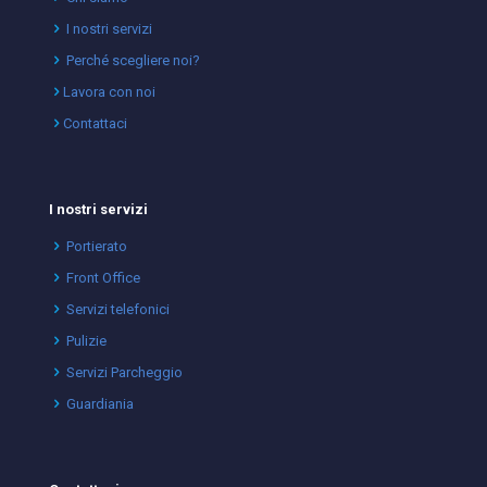
I nostri servizi
Perché scegliere noi?
Lavora con noi
Contattaci
I nostri servizi
Portierato
Front Office
Servizi telefonici
Pulizie
Servizi Parcheggio
Guardiania