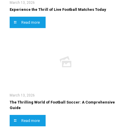
March 13, 2026
Experience the Thrill of Live Football Matches Today
Read more
March 13, 2026
The Thrilling World of Football Soccer: A Comprehensive
Guide
Read more