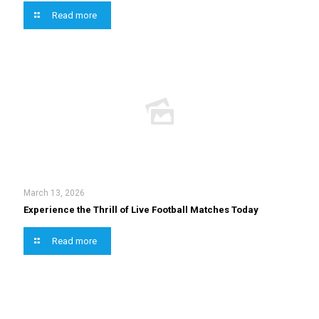
Read more
March 13, 2026
Experience the Thrill of Live Football Matches Today
Read more