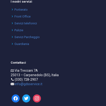
I nostri servizi
Portierato
Front Office
Servizi telefonici
Pulizie
Servizi Parcheggio
Guardiania
Contattaci
Via Treccani 7A
25013 – Carpenedolo (BS), Italia
(030) 728-2907
info@gdsservice.it
facebook
twitter
instagram