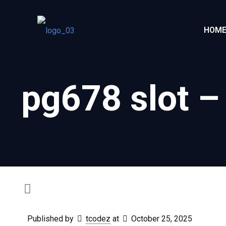
HOM
pg678 slot –
Published by
tcodez
at
October 25, 2025