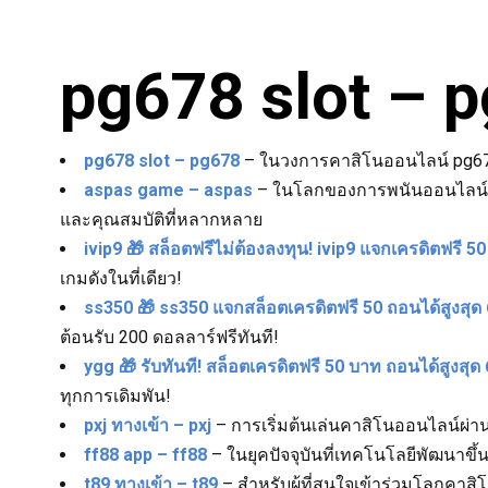
pg678 slot – 
pg678 slot – pg678
– ในวงการคาสิโนออนไลน์ pg678
aspas game – aspas
– ในโลกของการพนันออนไลน์ที่เ
และคุณสมบัติที่หลากหลาย
ivip9 🎁 สล็อตฟรีไม่ต้องลงทุน! ivip9 แจกเครดิตฟรี 5
เกมดังในที่เดียว!
ss350 🎁 ss350 แจกสล็อตเครดิตฟรี 50 ถอนได้สูงสุด
ต้อนรับ 200 ดอลลาร์ฟรีทันที!
ygg 🎁 รับทันที! สล็อตเครดิตฟรี 50 บาท ถอนได้สูงสุด 
ทุกการเดิมพัน!
pxj ทางเข้า – pxj
– การเริ่มต้นเล่นคาสิโนออนไลน์ผ่าน 
ff88 app – ff88
– ในยุคปัจจุบันที่เทคโนโลยีพัฒนาขึ
t89 ทางเข้า – t89
– สำหรับผู้ที่สนใจเข้าร่วมโลกคาส