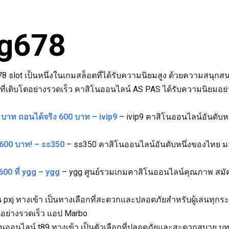
pg678
 slot เป็นหนึ่งในเกมสล็อตที่ได้รับความนิยมสูง ด้วยความสน
ติบโตอย่างรวดเร็ว คาสิโนออนไลน์ AS PAS ได้รับความนิยมอย่างส
0 บาท ถอนได้จริง 600 บาท – ivip9
– ivip9 คาสิโนออนไลน์อันดับหน
 600 บาท! – ss350
– ss350 คาสิโนออนไลน์อันดับหนึ่งของไทย มอ
600 ที่ ygg – ygg
– ygg ศูนย์รวมเกมคาสิโนออนไลน์คุณภาพ สมัคร
pxj ทางเข้า เป็นทางเลือกที่สะดวกและปลอดภัยสำหรับผู้เล่นทุกระดับ
้นอย่างรวดเร็ว แอป Marbo
ิโนออนไลน์ t89 ทางเข้า เป็นตัวเลือกที่ปลอดภัยและสะดวกสบาย บ