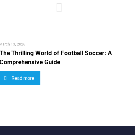
March 13, 2026
The Thrilling World of Football Soccer: A
Comprehensive Guide
Read more