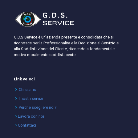
G.D.S Service è un’azienda presente e consolidata che si
riconosce per la Professionalità e la Dedizione al Servizio e
alla Soddisfazione del Cliente, ritenendola fondamentale
motivo moralmente soddisfacente.
Link veloci
Chi siamo
I nostri servizi
Perché scegliere noi?
Lavora con noi
Contattaci