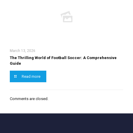
March 13, 2026
The Thrilling World of Football Soccer: A Comprehensive
Guide
Read more
Comments are closed.