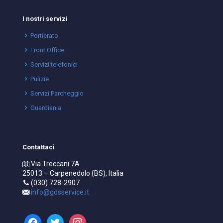
I nostri servizi
Portierato
Front Office
Servizi telefonici
Pulizie
Servizi Parcheggio
Guardiania
Contattaci
Via Treccani 7A
25013 – Carpenedolo (BS), Italia
(030) 728-2907
info@gdsservice.it
facebook
twitter
instagram