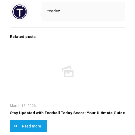
tcodez
Related posts
March 13, 2026
Stay Updated with Football Today Score: Your Ultimate Guide
Read more