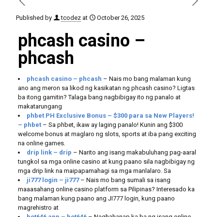
Published by
tcodez
at
October 26, 2025
phcash casino –
phcash
phcash casino – phcash
– Nais mo bang malaman kung
ano ang meron sa likod ng kasikatan ng phcash casino? Ligtas
ba itong gamitin? Talaga bang nagbibigay ito ng panalo at
makatarungang
phbet PH Exclusive Bonus – $300 para sa New Players!
– phbet
– Sa phbet, ikaw ay laging panalo! Kunin ang $300
welcome bonus at maglaro ng slots, sports at iba pang exciting
na online games.
drip link – drip
– Narito ang isang makabuluhang pag-aaral
tungkol sa mga online casino at kung paano sila nagbibigay ng
mga drip link na maipapamahagi sa mga manlalaro. Sa
ji777 login – ji777
– Nais mo bang sumali sa isang
maaasahang online casino platform sa Pilipinas? Interesado ka
bang malaman kung paano ang JI777 login, kung paano
magrehistro at
hot646 app – hot646
– Naghahanap ka ba ng isang online