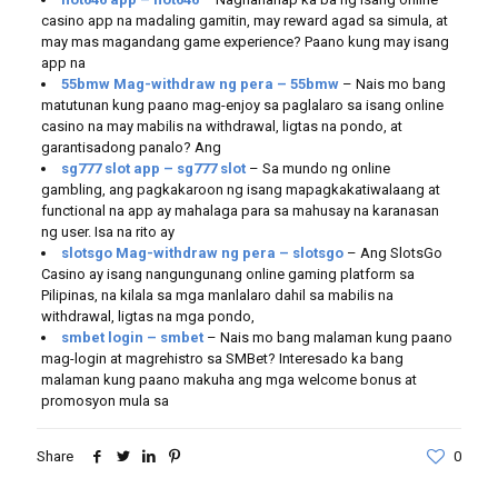
casino app na madaling gamitin, may reward agad sa simula, at
may mas magandang game experience? Paano kung may isang
app na
55bmw Mag-withdraw ng pera – 55bmw
– Nais mo bang
matutunan kung paano mag-enjoy sa paglalaro sa isang online
casino na may mabilis na withdrawal, ligtas na pondo, at
garantisadong panalo? Ang
sg777 slot app – sg777 slot
– Sa mundo ng online
gambling, ang pagkakaroon ng isang mapagkakatiwalaang at
functional na app ay mahalaga para sa mahusay na karanasan
ng user. Isa na rito ay
slotsgo Mag-withdraw ng pera – slotsgo
– Ang SlotsGo
Casino ay isang nangungunang online gaming platform sa
Pilipinas, na kilala sa mga manlalaro dahil sa mabilis na
withdrawal, ligtas na mga pondo,
smbet login – smbet
– Nais mo bang malaman kung paano
mag-login at magrehistro sa SMBet? Interesado ka bang
malaman kung paano makuha ang mga welcome bonus at
promosyon mula sa
Share
0