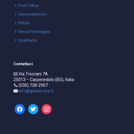
Front Office
Servizi telefonici
Pulizie
Servizi Parcheggio
Guardiania
Contattaci
Via Treccani 7A
25013 – Carpenedolo (BS), Italia
(030) 728-2907
info@gdsservice.it
facebook
twitter
instagram