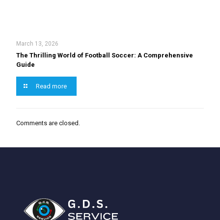
March 13, 2026
The Thrilling World of Football Soccer: A Comprehensive
Guide
Read more
Comments are closed.