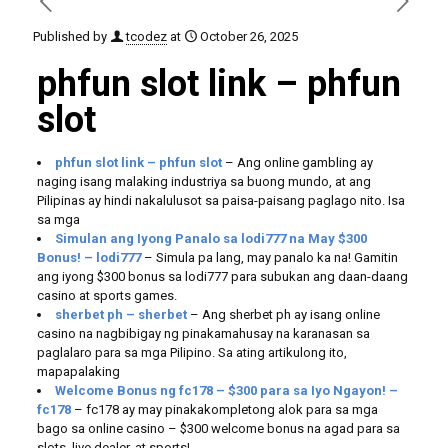
Published by
tcodez
at
October 26, 2025
phfun slot link – phfun
slot
phfun slot link – phfun slot
– Ang online gambling ay
naging isang malaking industriya sa buong mundo, at ang
Pilipinas ay hindi nakalulusot sa paisa-paisang paglago nito. Isa
sa mga
Simulan ang Iyong Panalo sa lodi777 na May $300
Bonus! – lodi777
– Simula pa lang, may panalo ka na! Gamitin
ang iyong $300 bonus sa lodi777 para subukan ang daan-daang
casino at sports games.
sherbet ph – sherbet
– Ang sherbet ph ay isang online
casino na nagbibigay ng pinakamahusay na karanasan sa
paglalaro para sa mga Pilipino. Sa ating artikulong ito,
mapapalaking
Welcome Bonus ng fc178 – $300 para sa Iyo Ngayon! –
fc178
– fc178 ay may pinakakompletong alok para sa mga
bago sa online casino – $300 welcome bonus na agad para sa
slots, live dealer, at sports!