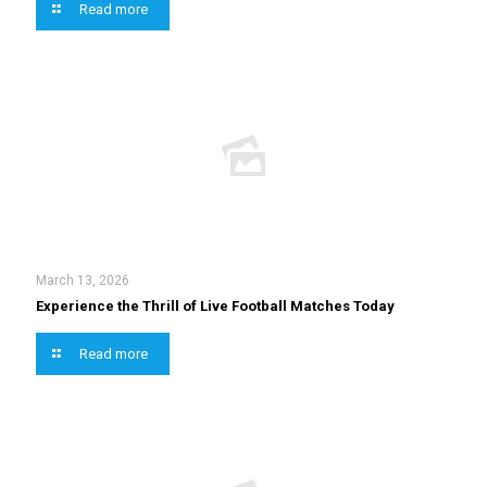
Read more
March 13, 2026
Experience the Thrill of Live Football Matches Today
Read more