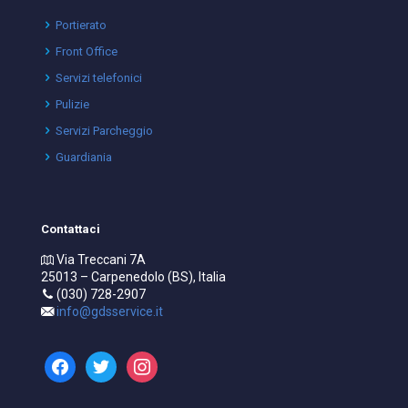
Portierato
Front Office
Servizi telefonici
Pulizie
Servizi Parcheggio
Guardiania
Contattaci
Via Treccani 7A
25013 – Carpenedolo (BS), Italia
(030) 728-2907
info@gdsservice.it
facebook
twitter
instagram