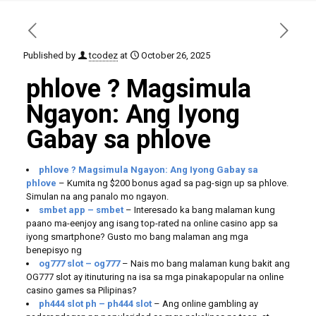
Published by
tcodez
at
October 26, 2025
phlove ? Magsimula
Ngayon: Ang Iyong
Gabay sa phlove
phlove ? Magsimula Ngayon: Ang Iyong Gabay sa
phlove
– Kumita ng $200 bonus agad sa pag-sign up sa phlove.
Simulan na ang panalo mo ngayon.
smbet app – smbet
– Interesado ka bang malaman kung
paano ma-eenjoy ang isang top-rated na online casino app sa
iyong smartphone? Gusto mo bang malaman ang mga
benepisyo ng
og777 slot – og777
– Nais mo bang malaman kung bakit ang
OG777 slot ay itinuturing na isa sa mga pinakapopular na online
casino games sa Pilipinas?
ph444 slot ph – ph444 slot
– Ang online gambling ay