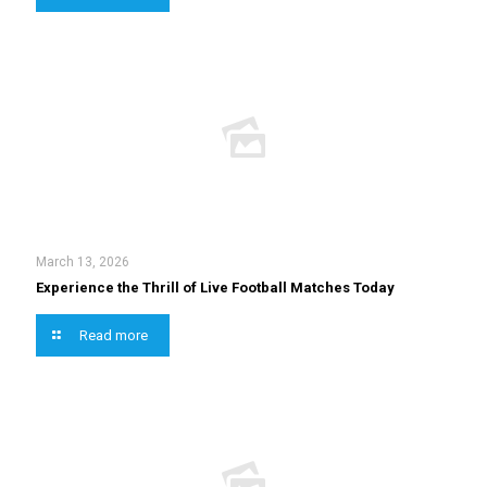
March 13, 2026
Experience the Thrill of Live Football Matches Today
Read more