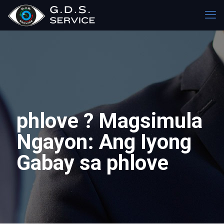
phlove ? Magsimula
Ngayon: Ang Iyong
Gabay sa phlove