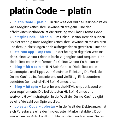
platin Code – platin
platin Code – platin
– In der Welt der Online-Casinos gibt es
viele Möglichkeiten, Ihre Gewinne zu steigern. Eine der
effektivsten Methoden ist die Nutzung von Platin Promo Code.
hit spin Code – hit spin
– Im Online-Casino-Bereich suchen
Spieler ständig nach Möglichkeiten, ihre Gewinne zu maximieren
und ihre Spielsitzungen noch aufregender zu gestalten. Eine der
atp rom app – atp rom
– In der heutigen digitalen Welt ist
das Online-Casino-Erlebnis leicht zugänglich und bequem. Eine
der beliebtesten Plattformen für Online-Casino-Enthusiasten
Blog – hit n spin
– Hit N Spin Games: Die beliebtesten
Casinospiele und Tipps zum Gewinnen Einleitung Die Welt der
Online-Casinos ist faszinierend und vielfältig. Ein besonders
beliebtes Genre sind Hit N Spin Games, die…
Blog – hit spin
– Sure, here is the HTML snippet based on
your requirements: Die beliebtesten Hit Spin Games und
wertvolle Gewinnstrategien In der Welt der Online-Casinos gibt
es eine Vielzahl von Spielen, die…
polestar Code – polestar
– In der Welt der Elektroautos hat
sich Polestar als eine der innovativsten Marken etabliert. Doch
wer ein neues Auto kauft, möchte natürlich auch sparen. Genau