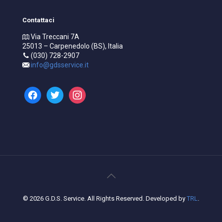
Contattaci
Via Treccani 7A
25013 – Carpenedolo (BS), Italia
(030) 728-2907
info@gdsservice.it
facebook
twitter
instagram
© 2026 G.D.S. Service. All Rights Reserved. Developed by
TRL
.