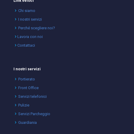
Link veloci
Chi siamo
I nostri servizi
Perché scegliere noi?
Lavora con noi
Contattaci
I nostri servizi
Portierato
Front Office
Servizi telefonici
Pulizie
Servizi Parcheggio
Guardiania