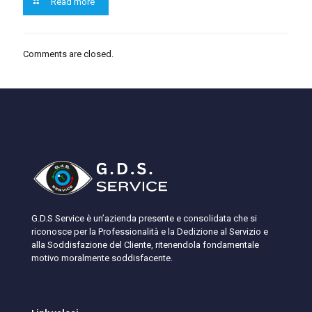
Read more
Comments are closed.
G.D.S Service è un’azienda presente e consolidata che si
riconosce per la Professionalità e la Dedizione al Servizio e
alla Soddisfazione del Cliente, ritenendola fondamentale
motivo moralmente soddisfacente.