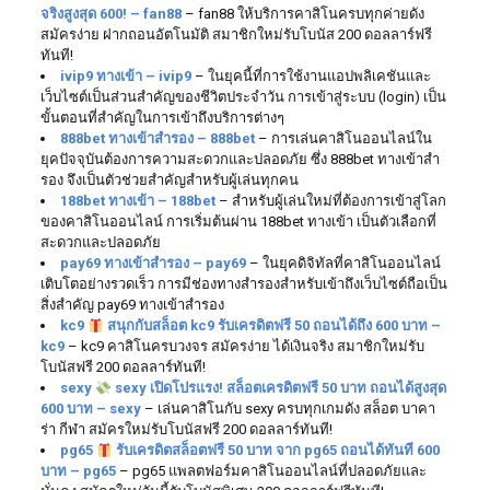
จริงสูงสุด 600! – fan88
– fan88 ให้บริการคาสิโนครบทุกค่ายดัง
สมัครง่าย ฝากถอนอัตโนมัติ สมาชิกใหม่รับโบนัส 200 ดอลลาร์ฟรี
ทันที!
ivip9 ทางเข้า – ivip9
– ในยุคนี้ที่การใช้งานแอปพลิเคชันและ
เว็บไซต์เป็นส่วนสำคัญของชีวิตประจำวัน การเข้าสู่ระบบ (login) เป็น
ขั้นตอนที่สำคัญในการเข้าถึงบริการต่างๆ
888bet ทางเข้าสํารอง – 888bet
– การเล่นคาสิโนออนไลน์ใน
ยุคปัจจุบันต้องการความสะดวกและปลอดภัย ซึ่ง 888bet ทางเข้าสํา
รอง จึงเป็นตัวช่วยสำคัญสำหรับผู้เล่นทุกคน
188bet ทางเข้า – 188bet
– สำหรับผู้เล่นใหม่ที่ต้องการเข้าสู่โลก
ของคาสิโนออนไลน์ การเริ่มต้นผ่าน 188bet ทางเข้า เป็นตัวเลือกที่
สะดวกและปลอดภัย
pay69 ทางเข้าสํารอง – pay69
– ในยุคดิจิทัลที่คาสิโนออนไลน์
เติบโตอย่างรวดเร็ว การมีช่องทางสำรองสำหรับเข้าถึงเว็บไซต์ถือเป็น
สิ่งสำคัญ pay69 ทางเข้าสํารอง
kc9
สนุกกับสล็อต kc9 รับเครดิตฟรี 50 ถอนได้ถึง 600 บาท –
kc9
– kc9 คาสิโนครบวงจร สมัครง่าย ได้เงินจริง สมาชิกใหม่รับ
โบนัสฟรี 200 ดอลลาร์ทันที!
sexy
sexy เปิดโปรแรง! สล็อตเครดิตฟรี 50 บาท ถอนได้สูงสุด
600 บาท – sexy
– เล่นคาสิโนกับ sexy ครบทุกเกมดัง สล็อต บาคา
ร่า กีฬา สมัครใหม่รับโบนัสฟรี 200 ดอลลาร์ทันที!
pg65
รับเครดิตสล็อตฟรี 50 บาท จาก pg65 ถอนได้ทันที 600
บาท – pg65
– pg65 แพลตฟอร์มคาสิโนออนไลน์ที่ปลอดภัยและ