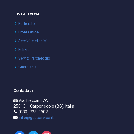
I nostri servizi
Portierato
Front Office
Servizi telefonici
Pulizie
Servizi Parcheggio
Guardiania
Contattaci
Via Treccani 7A
25013 – Carpenedolo (BS), Italia
(030) 728-2907
info@gdsservice.it
facebook
twitter
instagram