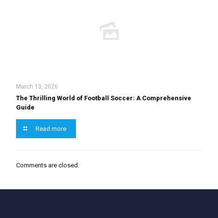
March 13, 2026
The Thrilling World of Football Soccer: A Comprehensive
Guide
Read more
Comments are closed.