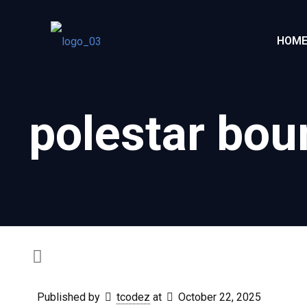
HOM
polestar bou
Published by
tcodez
at
October 22, 2025