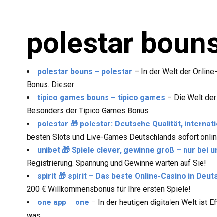
polestar bouns
polestar bouns – polestar
– In der Welt der Online
Bonus. Dieser
tipico games bouns – tipico games
– Die Welt der 
Besonders der Tipico Games Bonus
polestar 🎁 polestar: Deutsche Qualität, internat
besten Slots und Live-Games Deutschlands sofort onlin
unibet 🎁 Spiele clever, gewinne groß – nur bei un
Registrierung. Spannung und Gewinne warten auf Sie!
spirit 🎁 spirit – Das beste Online-Casino in Deuts
200 € Willkommensbonus für Ihre ersten Spiele!
one app – one
– In der heutigen digitalen Welt ist 
was,