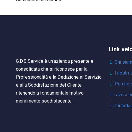
Link vel
G.D.S Service è un’azienda presente e
Chi sia
consolidata che si riconosce per la
I nostri 
Professionalità e la Dedizione al Servizio
Perché s
e alla Soddisfazione del Cliente,
ritenendola fondamentale motivo
Lavora c
moralmente soddisfacente.
Contattac