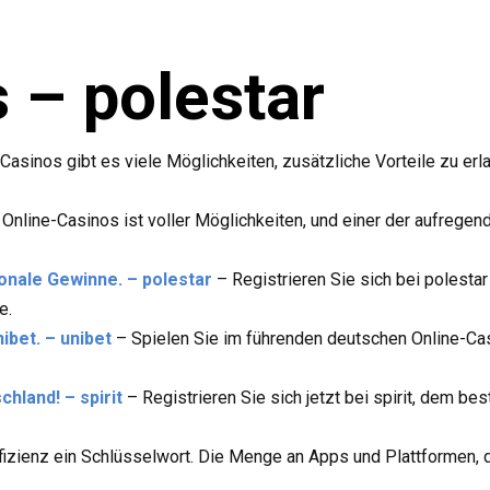
 – polestar
-Casinos gibt es viele Möglichkeiten, zusätzliche Vorteile zu er
Online-Casinos ist voller Möglichkeiten, und einer der aufregen
ionale Gewinne. – polestar
– Registrieren Sie sich bei polestar
e.
ibet. – unibet
– Spielen Sie im führenden deutschen Online-Cas
chland! – spirit
– Registrieren Sie sich jetzt bei spirit, dem be
Effizienz ein Schlüsselwort. Die Menge an Apps und Plattformen, d