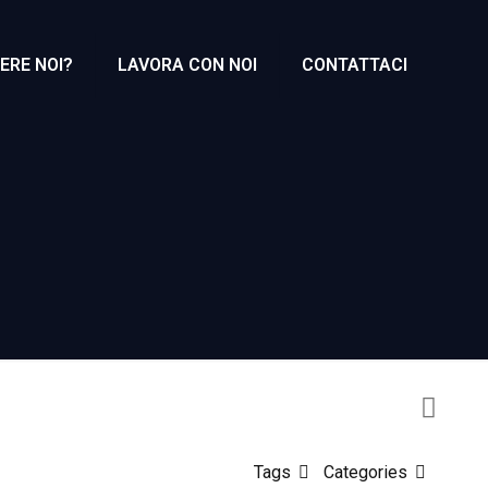
ERE NOI?
LAVORA CON NOI
CONTATTACI
Tags
Categories