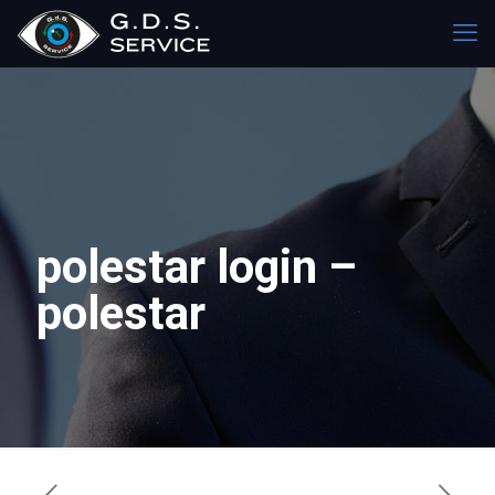
polestar login –
polestar