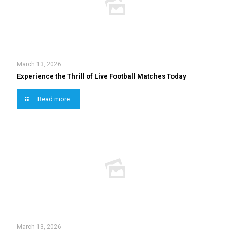
March 13, 2026
Experience the Thrill of Live Football Matches Today
Read more
March 13, 2026