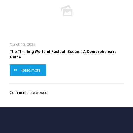
March 13, 2026
The Thrilling World of Football Soccer: A Comprehensive
Guide
Read more
Comments are closed.