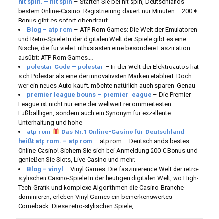
hit spin. – hit spin
– Starten Sie bei hit spin, Deutschlands
bestem Online-Casino. Registrierung dauert nur Minuten – 200 €
Bonus gibt es sofort obendrauf.
Blog – atp rom
– ATP Rom Games: Die Welt der Emulatoren
und Retro-Spiele In der digitalen Welt der Spiele gibt es eine
Nische, die für viele Enthusiasten eine besondere Faszination
ausübt: ATP Rom Games.…
polestar Code – polestar
– In der Welt der Elektroautos hat
sich Polestar als eine der innovativsten Marken etabliert. Doch
wer ein neues Auto kauft, möchte natürlich auch sparen. Genau
premier league bouns – premier league
– Die Premier
League ist nicht nur eine der weltweit renommiertesten
Fußballligen, sondern auch ein Synonym für exzellente
Unterhaltung und hohe
atp rom
Das Nr.1 Online-Casino für Deutschland
heißt atp rom. – atp rom
– atp rom – Deutschlands bestes
Online-Casino! Sichern Sie sich bei Anmeldung 200 € Bonus und
genießen Sie Slots, Live-Casino und mehr.
Blog – vinyl
– Vinyl Games: Die faszinierende Welt der retro-
stylischen Casino-Spiele In der heutigen digitalen Welt, wo High-
Tech-Grafik und komplexe Algorithmen die Casino-Branche
dominieren, erleben Vinyl Games ein bemerkenswertes
Comeback. Diese retro-stylischen Spiele,…