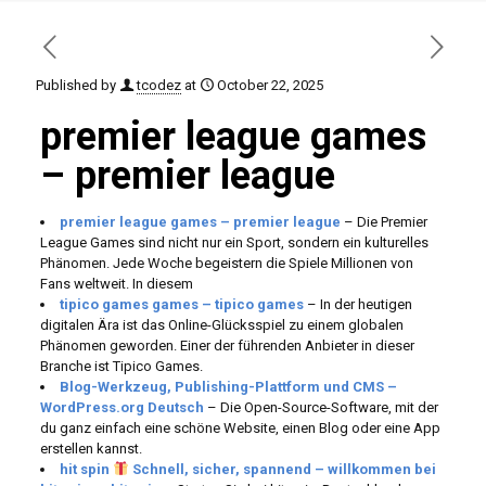
Published by
tcodez
at
October 22, 2025
premier league games
– premier league
premier league games – premier league
– Die Premier
League Games sind nicht nur ein Sport, sondern ein kulturelles
Phänomen. Jede Woche begeistern die Spiele Millionen von
Fans weltweit. In diesem
tipico games games – tipico games
– In der heutigen
digitalen Ära ist das Online-Glücksspiel zu einem globalen
Phänomen geworden. Einer der führenden Anbieter in dieser
Branche ist Tipico Games.
Blog-Werkzeug, Publishing-Plattform und CMS –
WordPress.org Deutsch
– Die Open-Source-Software, mit der
du ganz einfach eine schöne Website, einen Blog oder eine App
erstellen kannst.
hit spin
Schnell, sicher, spannend – willkommen bei