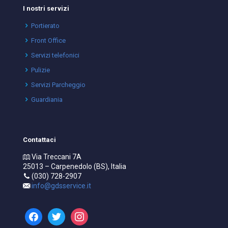
I nostri servizi
Portierato
Front Office
Servizi telefonici
Pulizie
Servizi Parcheggio
Guardiania
Contattaci
Via Treccani 7A
25013 – Carpenedolo (BS), Italia
(030) 728-2907
info@gdsservice.it
facebook
twitter
instagram