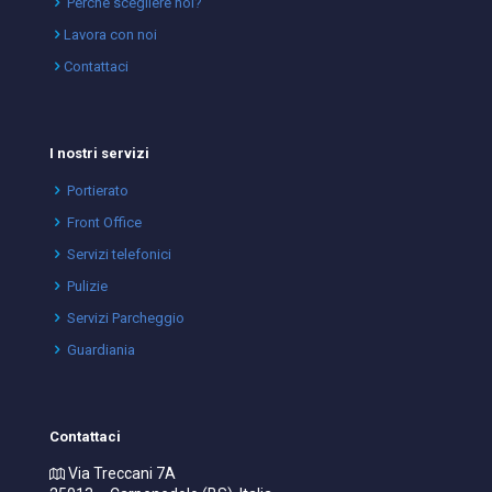
Perché scegliere noi?
Lavora con noi
Contattaci
I nostri servizi
Portierato
Front Office
Servizi telefonici
Pulizie
Servizi Parcheggio
Guardiania
Contattaci
Via Treccani 7A