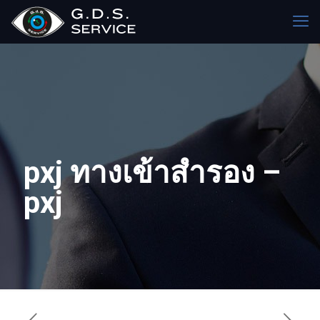
pxj ทางเข้าสํารอง –
pxj