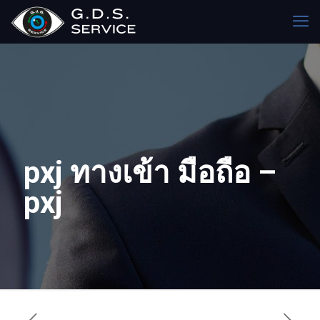
pxj ทางเข้า มือถือ –
pxj