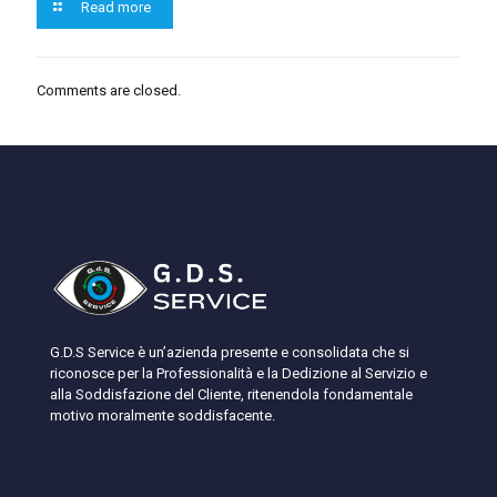
Read more
Comments are closed.
G.D.S Service è un’azienda presente e consolidata che si
riconosce per la Professionalità e la Dedizione al Servizio e
alla Soddisfazione del Cliente, ritenendola fondamentale
motivo moralmente soddisfacente.