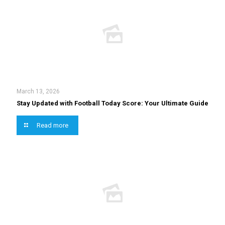
March 13, 2026
Stay Updated with Football Today Score: Your Ultimate Guide
Read more