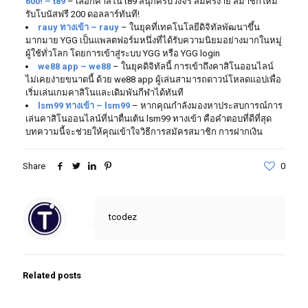
600! – t89
– เลือกคาสิโน t89 สนุกครบวงจร สมัครง่าย สมาชิกใหม่
รับโบนัสฟรี 200 ดอลลาร์ทันที!
rauy ทางเข้า – rauy
– ในยุคที่เทคโนโลยีดิจิทัลพัฒนาขึ้น
มากมาย YGG เป็นแพลตฟอร์มหนึ่งที่ได้รับความนิยมอย่างมากในหมู่
ผู้ใช้ทั่วโลก โดยการเข้าสู่ระบบ YGG หรือ YGG login
we88 app – we88
– ในยุคดิจิทัลนี้ การเข้าถึงคาสิโนออนไลน์
ไม่เคยง่ายขนาดนี้ ด้วย we88 app ผู้เล่นสามารถดาวน์โหลดแอปเพื่อ
เริ่มเล่นเกมคาสิโนและเดิมพันกีฬาได้ทันที
lsm99 ทางเข้า – lsm99
– หากคุณกำลังมองหาประสบการณ์การ
เล่นคาสิโนออนไลน์ที่น่าตื่นเต้น lsm99 ทางเข้า คือคำตอบที่ดีที่สุด
บทความนี้จะช่วยให้คุณเข้าใจวิธีการสมัครสมาชิก การฝากเงิน
Share
0
tcodez
Related posts