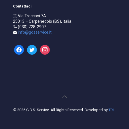
Contattaci
Via Treccani 7A
25013 – Carpenedolo (BS), Italia
(030) 728-2907
info@gdsservice.it
facebook
twitter
instagram
© 2026 G.D.S. Service. All Rights Reserved. Developed by
TRL
.