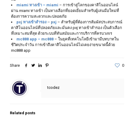
miami ทางเข้า – miami
– การเข้าสู่โลกของคาสิโนออนไลน์
ผ่าน miami ทางเข้า เป็นทางเลือกที่ยอดเยี่ยมสำหรับผู้เล่นมือใหม่ที่
ต้องการความสะดวกและปลอดภัย
pxj ทางเข้าสํารอง – pxj
– สำหรับผู้ที่ต้องการสัมผัสประสบการณ์
คาสิโนออนไลน์ที่ปลอดภัยและมั่นคง pxj ทางเข้าสํารอง เป็นตัวเลือก
ที่เหมาะสมที่สุด ด้วยระบบที่ทันสมัยและการบริการที่ครบวงจร
mc888 app – mc888
– ในยุคที่เทคโนโลยีเข้ามามีบทบาทใน
ชีวิตประจำวัน การเข้าถึงคาสิโนออนไลน์ไม่เคยง่ายขนาดนี้ด้วย
mc888 app
Share
0
tcodez
Related posts