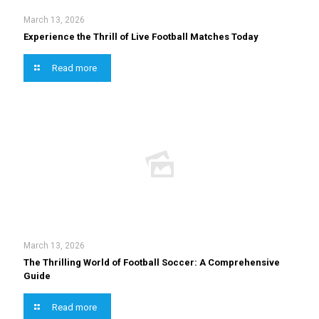
March 13, 2026
Experience the Thrill of Live Football Matches Today
Read more
March 13, 2026
The Thrilling World of Football Soccer: A Comprehensive
Guide
Read more