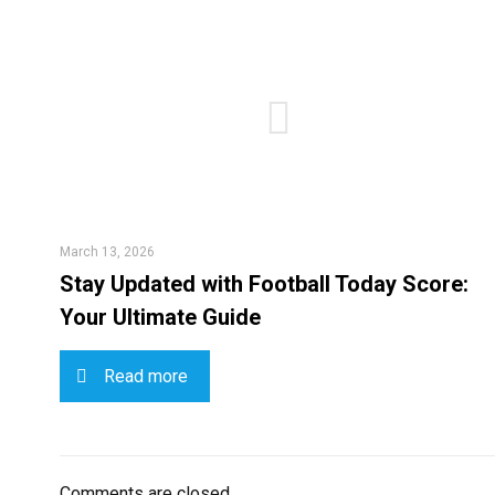
March 13, 2026
Stay Updated with Football Today Score:
Your Ultimate Guide
Read more
Comments are closed.