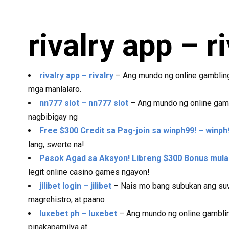
rivalry app – r
rivalry app – rivalry
– Ang mundo ng online gambling
mga manlalaro.
nn777 slot – nn777 slot
– Ang mundo ng online gami
nagbibigay ng
Free $300 Credit sa Pag-join sa winph99! – winph
lang, swerte na!
Pasok Agad sa Aksyon! Libreng $300 Bonus mula 
legit online casino games ngayon!
jilibet login – jilibet
– Nais mo bang subukan ang suwe
magrehistro, at paano
luxebet ph – luxebet
– Ang mundo ng online gambling
pinakapamilya at