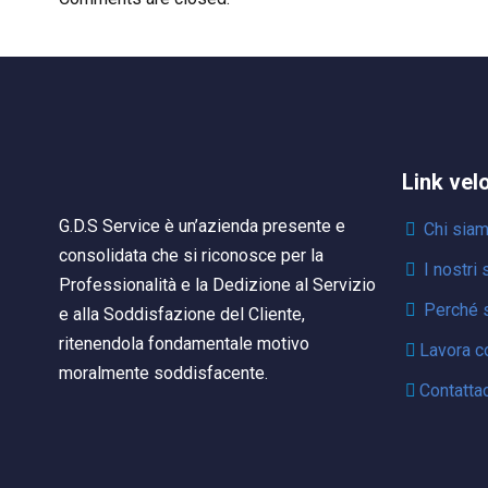
Link vel
G.D.S Service è un’azienda presente e
Chi sia
consolidata che si riconosce per la
I nostri 
Professionalità e la Dedizione al Servizio
Perché s
e alla Soddisfazione del Cliente,
ritenendola fondamentale motivo
Lavora c
moralmente soddisfacente.
Contattac