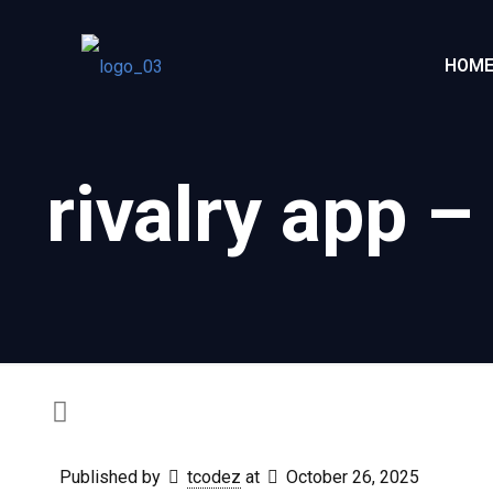
HOM
rivalry app – 
Published by
tcodez
at
October 26, 2025