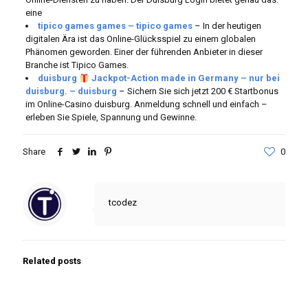
eine
tipico games games – tipico games
– In der heutigen
digitalen Ära ist das Online-Glücksspiel zu einem globalen
Phänomen geworden. Einer der führenden Anbieter in dieser
Branche ist Tipico Games.
duisburg
Jackpot-Action made in Germany – nur bei
duisburg. – duisburg
– Sichern Sie sich jetzt 200 € Startbonus
im Online-Casino duisburg. Anmeldung schnell und einfach –
erleben Sie Spiele, Spannung und Gewinne.
Share
0
tcodez
Related posts