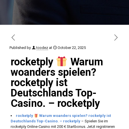
Published by
tcodez
at
October 22, 2025
rocketply
Warum
woanders spielen?
rocketply ist
Deutschlands Top-
Casino. – rocketply
rocketply
Warum woanders spielen? rocketply ist
Deutschlands Top-Casino. – rocketply
– Spielen Sie im
rocketply Online-Casino mit 200 € Startbonus. Jetzt registrieren