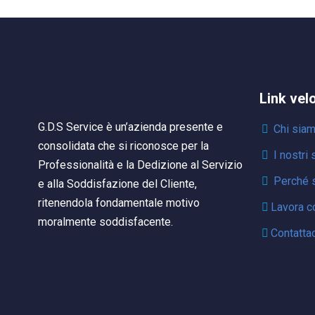
Link vel
G.D.S Service è un’azienda presente e
Chi sia
consolidata che si riconosce per la
I nostri 
Professionalità e la Dedizione al Servizio
Perché s
e alla Soddisfazione del Cliente,
ritenendola fondamentale motivo
Lavora c
moralmente soddisfacente.
Contattac