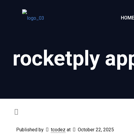
HOM
rocketply ap
Published by
tcodez
at
October 22, 2025