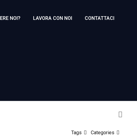
ERE NOI?
LAVORA CON NOI
CONTATTACI
Tags
Categories