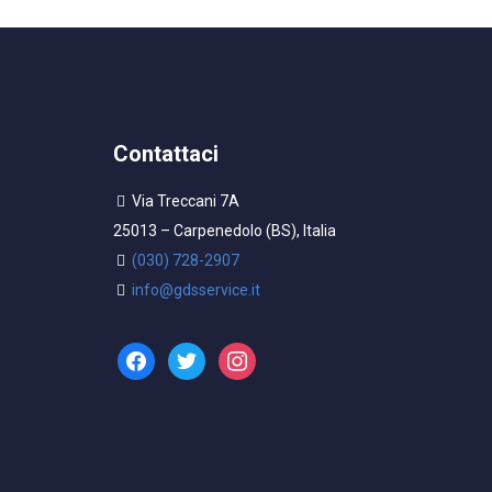
Contattaci
Via Treccani 7A
25013 – Carpenedolo (BS), Italia
(030) 728-2907
info@gdsservice.it
facebook
twitter
instagram