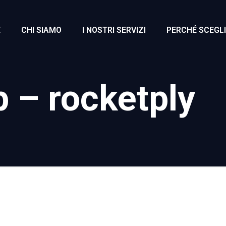
E
CHI SIAMO
I NOSTRI SERVIZI
PERCHÉ SCEGLI
p – rocketply