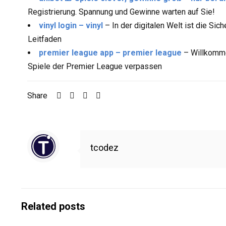
Registrierung. Spannung und Gewinne warten auf Sie!
vinyl login – vinyl
– In der digitalen Welt ist die Si
Leitfaden
premier league app – premier league
– Willkommen
Spiele der Premier League verpassen
Share
tcodez
Related posts