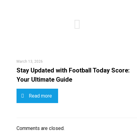
March 13, 2026
Stay Updated with Football Today Score:
Your Ultimate Guide
Read more
Comments are closed.