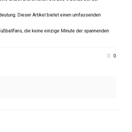
edeutung. Dieser Artikel bietet einen umfassenden
ußballfans, die keine einzige Minute der spannenden
0