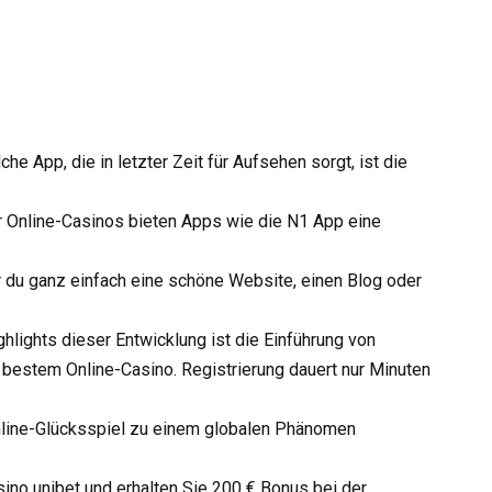
e App, die in letzter Zeit für Aufsehen sorgt, ist die
r Online-Casinos bieten Apps wie die N1 App eine
 du ganz einfach eine schöne Website, einen Blog oder
hlights dieser Entwicklung ist die Einführung von
s bestem Online-Casino. Registrierung dauert nur Minuten
Online-Glücksspiel zu einem globalen Phänomen
ino unibet und erhalten Sie 200 € Bonus bei der