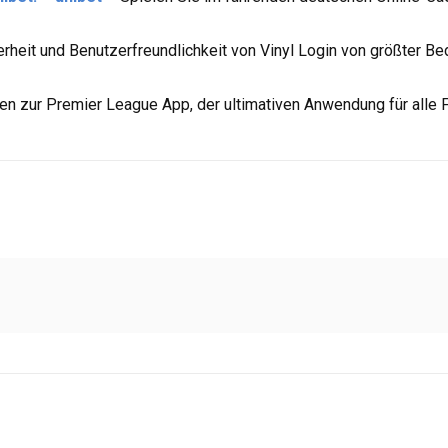
cherheit und Benutzerfreundlichkeit von Vinyl Login von größter B
 zur Premier League App, der ultimativen Anwendung für alle F