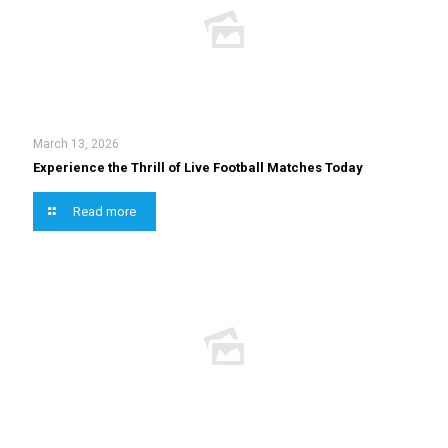
March 13, 2026
Experience the Thrill of Live Football Matches Today
Read more