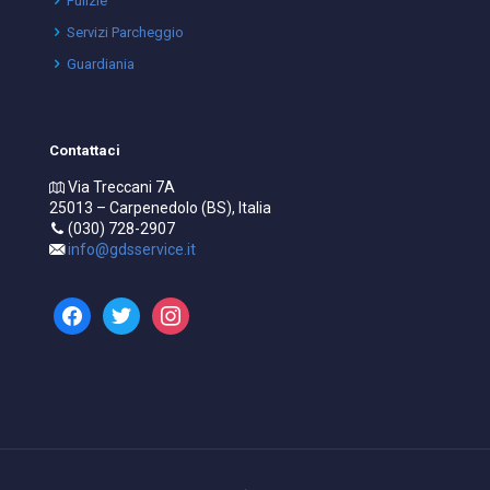
Pulizie
Servizi Parcheggio
Guardiania
Contattaci
Via Treccani 7A
25013 – Carpenedolo (BS), Italia
(030) 728-2907
info@gdsservice.it
facebook
twitter
instagram