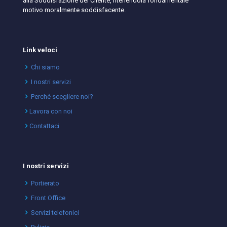
alla Soddisfazione del Cliente, ritenendola fondamentale
motivo moralmente soddisfacente.
Link veloci
Chi siamo
I nostri servizi
Perché scegliere noi?
Lavora con noi
Contattaci
I nostri servizi
Portierato
Front Office
Servizi telefonici