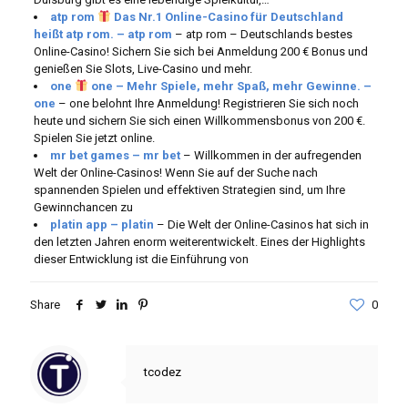
atp rom
Das Nr.1 Online-Casino für Deutschland
heißt atp rom. – atp rom
– atp rom – Deutschlands bestes
Online-Casino! Sichern Sie sich bei Anmeldung 200 € Bonus und
genießen Sie Slots, Live-Casino und mehr.
one
one – Mehr Spiele, mehr Spaß, mehr Gewinne. –
one
– one belohnt Ihre Anmeldung! Registrieren Sie sich noch
heute und sichern Sie sich einen Willkommensbonus von 200 €.
Spielen Sie jetzt online.
mr bet games – mr bet
– Willkommen in der aufregenden
Welt der Online-Casinos! Wenn Sie auf der Suche nach
spannenden Spielen und effektiven Strategien sind, um Ihre
Gewinnchancen zu
platin app – platin
– Die Welt der Online-Casinos hat sich in
den letzten Jahren enorm weiterentwickelt. Eines der Highlights
dieser Entwicklung ist die Einführung von
Share
0
tcodez