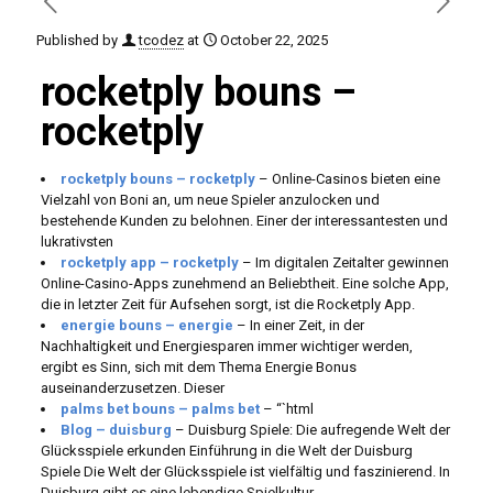
Published by
tcodez
at
October 22, 2025
rocketply bouns –
rocketply
rocketply bouns – rocketply
– Online-Casinos bieten eine
Vielzahl von Boni an, um neue Spieler anzulocken und
bestehende Kunden zu belohnen. Einer der interessantesten und
lukrativsten
rocketply app – rocketply
– Im digitalen Zeitalter gewinnen
Online-Casino-Apps zunehmend an Beliebtheit. Eine solche App,
die in letzter Zeit für Aufsehen sorgt, ist die Rocketply App.
energie bouns – energie
– In einer Zeit, in der
Nachhaltigkeit und Energiesparen immer wichtiger werden,
ergibt es Sinn, sich mit dem Thema Energie Bonus
auseinanderzusetzen. Dieser
palms bet bouns – palms bet
– “`html
Blog – duisburg
– Duisburg Spiele: Die aufregende Welt der
Glücksspiele erkunden Einführung in die Welt der Duisburg
Spiele Die Welt der Glücksspiele ist vielfältig und faszinierend. In
Duisburg gibt es eine lebendige Spielkultur,…