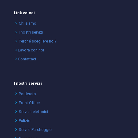
Link veloci
Chi siamo
I nostri servizi
Perché scegliere noi?
Lavora con noi
Contattaci
I nostri servizi
Portierato
Front Office
Servizi telefonici
Pulizie
Servizi Parcheggio