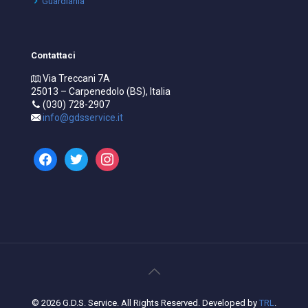
Guardiania
Contattaci
Via Treccani 7A
25013 – Carpenedolo (BS), Italia
(030) 728-2907
info@gdsservice.it
facebook
twitter
instagram
© 2026 G.D.S. Service. All Rights Reserved. Developed by
TRL
.