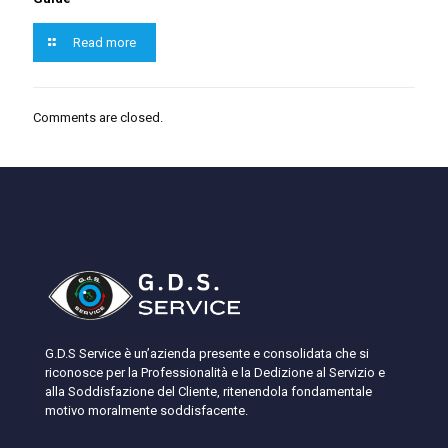
Read more
Comments are closed.
G.D.S Service è un’azienda presente e consolidata che si
riconosce per la Professionalità e la Dedizione al Servizio e
alla Soddisfazione del Cliente, ritenendola fondamentale
motivo moralmente soddisfacente.