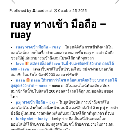
Published by
tcodez
at
October 25, 2025
ruay ทางเข้า มือถือ –
ruay
ruay ทางเข้า มือถือ – ruay
– ในยุคดิจิทัล การเข้าถึงคาสิโน
ออนไลน์กลายเป็นเรื่องง่ายและสะดวกมากขึ้น ruay ทางเข้า มือถือ
ช่วยให้ผู้เล่นสามารถเข้าถึงเกมโปรดได้ทุกที่ ทุกเวลา
lava
สมัครสล็อตที่ lava วันนี้ รับเครดิตฟรี 50 บาท ถอนได้
600 – lava
– lava เว็บคาสิโนชั้นนำของไทย สมัครง่าย ปลอดภัย
สมาชิกใหม่รับโบนัสฟรี 200 ดอลลาร์ทันที!
nasa
nasa ให้มากกว่าใคร! สล็อตเครดิตฟรี 50 บาท ถอนได้
สูงสุด 600 บาท – nasa
– nasa คาสิโนออนไลน์ทันสมัย สมัคร
สมาชิกวันนี้รับโบนัสฟรี 200 ดอลลาร์ เล่นได้ทุกเกมยอดนิยมของ
ไทย!
pxj ทางเข้า มือถือ – pxj
– ในยุคปัจจุบัน การเข้าถึงคาสิโน
ออนไลน์ไม่จำเป็นต้องนั่งหน้าคอมพิวเตอร์อีกต่อไป ด้วย pxj ทางเข้า
มือถือ ผู้เล่นสามารถเพลิดเพลินกับเกมโปรดได้ทุกที่ทุกเวลา ทั้งบน
lucky slot – lucky
– lucky slot ถือเป็นหนึ่งในเกมสล็อต
ออนไลน์ที่ได้รับความนิยมสูงสุดในยุคนี้ ด้วยความง่ายในการเล่น
กราฟิกที่สวยงาม และโบนัสที่ดึงดูดใจ