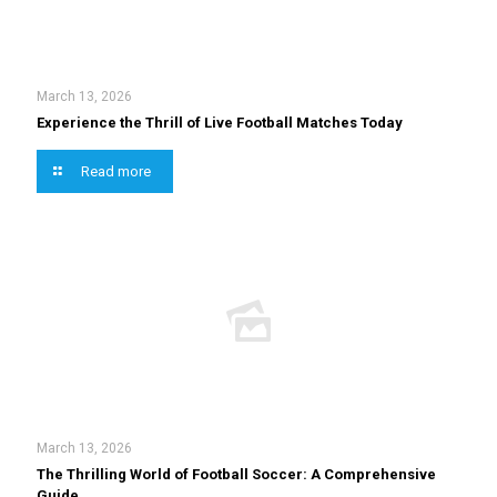
March 13, 2026
Experience the Thrill of Live Football Matches Today
Read more
March 13, 2026
The Thrilling World of Football Soccer: A Comprehensive
Guide