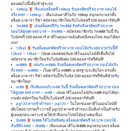
ตอนต่อไปนี้เพื่อเข้าสู่ระบบ
168vip
เริ่มเล่นสล็อตที่ 168vip รับเครดิตฟรี 50 บาท ถอนได้
จริง 600! – 168vip
– เลือกเล่นคาสิโนกับ 168vip สนุกครบวงจรทั้ง
สล็อต บาคาร่า กีฬา สมัครสมาชิกใหม่รับโบนัสฟรี 200 ดอลลาร์ทันที!
7m888
เล่นสล็อตฟรีกับ 7m888 รับทันทีเครดิตฟรี 50 บาท
ถอนได้สูงสุด 600 บาท – 7m888
– สมัครสมาชิกกับ 7m888 วันนี้ รับ
โบนัสฟรี 200 ดอลลาร์ คาสิโนคุณภาพอันดับหนึ่งของไทย สนุกได้ทุก
เกม!
12bet
รับสล็อตเครดิตฟรี 50 บาท ถอนได้จริง 600 บาทวันนี้ที่
12bet! – 12bet
– 12bet แพลตฟอร์มคาสิโนออนไลน์ที่เชื่อถือได้
สมัครง่าย สมาชิกใหม่รับโบนัสพิเศษ 200 ดอลลาร์ฟรีทันที!
m88th
เล่นกับ m88th รับสล็อตเครดิตฟรี 50 บาท ถอนได้จริง
ถึง 600! – m88th
– เว็บคาสิโน m88th มาตรฐานระดับโลก ครบทั้ง
สล็อต บาคาร่า กีฬา สมัครวันนี้รับโบนัส 200 ดอลลาร์ฟรีทันทีสำหรับ
สมาชิกใหม่!
m88
เริ่มต้นเล่นกับ m88 วันนี้ รับสล็อตเครดิตฟรี 50 บาท ถอน
ได้สูงสุด 600 บาท! – m88
– เล่นคาสิโนออนไลน์กับ m88 สนุกได้ทุก
เกมดัง สมัครใหม่วันนี้รับโบนัสฟรี 200 ดอลลาร์ทันที!
pg123 ทางเข้าสํารอง – pg123
– ในโลกของคาสิโนออนไลน์ที่
เติบโตอย่างรวดเร็ว การมี pg123 ทางเข้าสํารอง เป็นสิ่งจำเป็นสำหรับ
ผู้เล่นทุกคน เพราะช่วยให้เข้าถึงเกมโปรดได้อย่างต่อเนื่อง
lb888
lb888 ให้โบนัสพิเศษ สล็อตเครดิตฟรี 50 บาท ถอนได้
ทันทีถึง 600! – lb888
– เลือกเล่นคาสิโน lb888 สนุกครบวงจร สล็อต