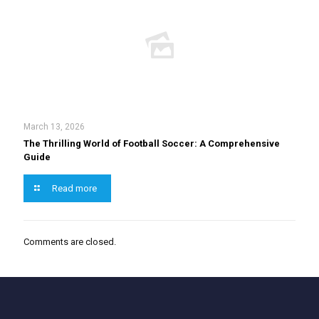
March 13, 2026
The Thrilling World of Football Soccer: A Comprehensive
Guide
Read more
Comments are closed.