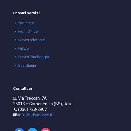
I nostri servizi
Portierato
Front Office
Servizi telefonici
Pulizie
Servizi Parcheggio
Guardiania
Contattaci
Via Treccani 7A
25013 – Carpenedolo (BS), Italia
(030) 728-2907
info@gdsservice.it
facebook
twitter
instagram