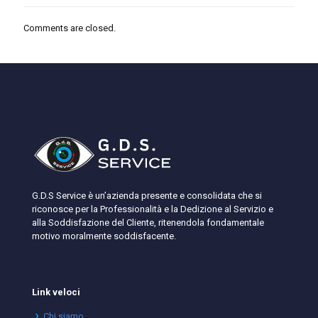
Comments are closed.
G.D.S Service è un’azienda presente e consolidata che si
riconosce per la Professionalità e la Dedizione al Servizio e
alla Soddisfazione del Cliente, ritenendola fondamentale
motivo moralmente soddisfacente.
Link veloci
Chi siamo