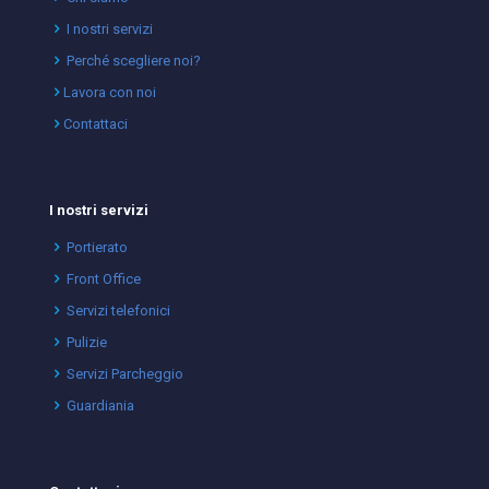
I nostri servizi
Perché scegliere noi?
Lavora con noi
Contattaci
I nostri servizi
Portierato
Front Office
Servizi telefonici
Pulizie
Servizi Parcheggio
Guardiania