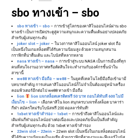
sbo ทางเข้า – sbo
sbo ทางเข้า – sbo
– การเข้าสู่โลกของคาสิโนออนไลน์ผ่าน sbo
ทางเข้า เป็นการเปิดประตูสู่ความสนุกและความตื่นเต้นอย่างปลอดภัย
สำหรับผู้เล่นทุกระดับ
joker slot – joker
– ในวงการคาสิโนออนไลน์ joker slot ถือ
เป็นหนึ่งในเกมสล็อตที่ได้รับความนิยมสูง ด้วยความสนุกสนาน
กราฟิกที่น่าตื่นเต้น และโบนัสที่หลากหลาย
nasa ทางเข้า – nasa
– การเข้าสู่ระบบ NASA เป็นการเมืองที่ทุก
คนที่สนใจงานอวกาศหรือตัดสินใจจะทำงานกับองค์กรชั้นนำใน
สาขานี้
we88 ทางเข้า มือถือ – we88
– ในยุคที่เทคโนโลยีมือถือเข้ามามี
บทบาทสำคัญ การเล่นคาสิโนออนไลน์ก็ไม่จำเป็นต้องอยู่หน้าเครื่อง
คอมพิวเตอร์อีกต่อไป we88 ทางเข้า มือถือ
lion
lion แจกสล็อตเครดิตฟรี 50 บาท ถอนได้ทันที 600 ไม่มี
เงื่อนไข – lion
– เลือกคาสิโน lion สนุกครบวงจรทั้งสล็อต บาคาร่า
กีฬา สมัครใหม่รับโบนัสฟรี 200 ดอลลาร์ทันที!
1xbet ทางเข้าสํารอง – 1xbet
– การเข้าถึงคาสิโนออนไลน์และ
เดิมพันกีฬาออนไลน์อย่างต่อเนื่องและปลอดภัยนั้นเป็นสิ่งสำคัญ
สำหรับผู้เล่นทุกระดับ ด้วย 1xbet ทางเข้าสํารอง
22win slot – 22win
– 22win slot เป็นหนึ่งในเกมสล็อตออนไลน์
ที่ได้รับความนิยมสูงในเอเชีย ด้วยกราฟิกที่สวยงามและฟีเจอร์โบนัส