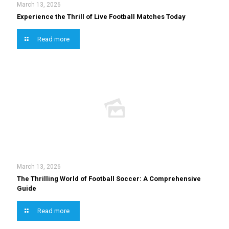
March 13, 2026
Experience the Thrill of Live Football Matches Today
Read more
March 13, 2026
The Thrilling World of Football Soccer: A Comprehensive
Guide
Read more