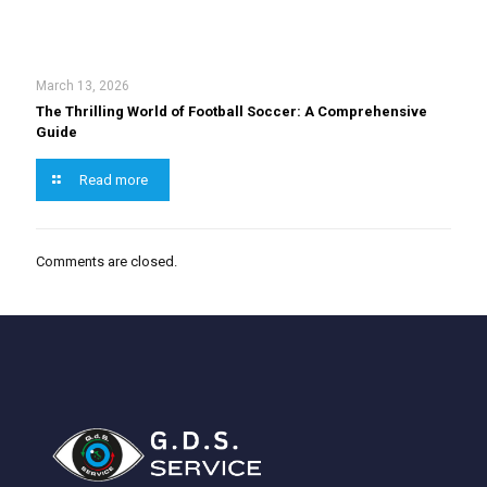
March 13, 2026
The Thrilling World of Football Soccer: A Comprehensive
Guide
Read more
Comments are closed.