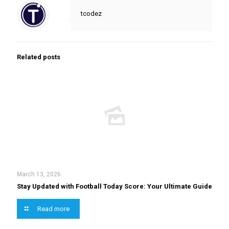
tcodez
Related posts
March 13, 2026
Stay Updated with Football Today Score: Your Ultimate Guide
Read more