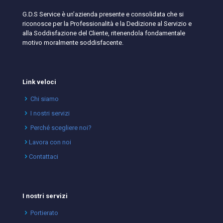
G.D.S Service è un’azienda presente e consolidata che si
riconosce per la Professionalità e la Dedizione al Servizio e
alla Soddisfazione del Cliente, ritenendola fondamentale
motivo moralmente soddisfacente.
Link veloci
Chi siamo
I nostri servizi
Perché scegliere noi?
Lavora con noi
Contattaci
I nostri servizi
Portierato