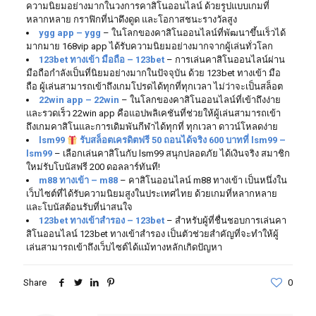
ความนิยมอย่างมากในวงการคาสิโนออนไลน์ ด้วยรูปแบบเกมที่
หลากหลาย กราฟิกที่น่าดึงดูด และโอกาสชนะรางวัลสูง
ygg app – ygg
– ในโลกของคาสิโนออนไลน์ที่พัฒนาขึ้นเร็วได้
มากมาย 168vip app ได้รับความนิยมอย่างมากจากผู้เล่นทั่วโลก
123bet ทางเข้า มือถือ – 123bet
– การเล่นคาสิโนออนไลน์ผ่าน
มือถือกำลังเป็นที่นิยมอย่างมากในปัจจุบัน ด้วย 123bet ทางเข้า มือ
ถือ ผู้เล่นสามารถเข้าถึงเกมโปรดได้ทุกที่ทุกเวลา ไม่ว่าจะเป็นสล็อต
22win app – 22win
– ในโลกของคาสิโนออนไลน์ที่เข้าถึงง่าย
และรวดเร็ว 22win app คือแอปพลิเคชันที่ช่วยให้ผู้เล่นสามารถเข้า
ถึงเกมคาสิโนและการเดิมพันกีฬาได้ทุกที่ ทุกเวลา ดาวน์โหลดง่าย
lsm99
รับสล็อตเครดิตฟรี 50 ถอนได้จริง 600 บาทที่ lsm99 –
lsm99
– เลือกเล่นคาสิโนกับ lsm99 สนุกปลอดภัย ได้เงินจริง สมาชิก
ใหม่รับโบนัสฟรี 200 ดอลลาร์ทันที!
m88 ทางเข้า – m88
– คาสิโนออนไลน์ m88 ทางเข้า เป็นหนึ่งใน
เว็บไซต์ที่ได้รับความนิยมสูงในประเทศไทย ด้วยเกมที่หลากหลาย
และโบนัสต้อนรับที่น่าสนใจ
123bet ทางเข้าสํารอง – 123bet
– สำหรับผู้ที่ชื่นชอบการเล่นคา
สิโนออนไลน์ 123bet ทางเข้าสํารอง เป็นตัวช่วยสำคัญที่จะทำให้ผู้
เล่นสามารถเข้าถึงเว็บไซต์ได้แม้ทางหลักเกิดปัญหา
Share
0