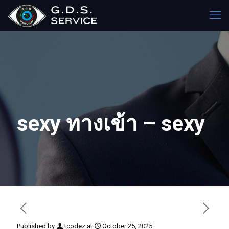
sexy ทางเข้า – sexy
Published by
tcodez
at
October 25, 2025