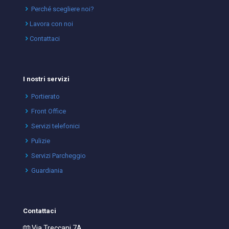
Perché scegliere noi?
Lavora con noi
Contattaci
I nostri servizi
Portierato
Front Office
Servizi telefonici
Pulizie
Servizi Parcheggio
Guardiania
Contattaci
Via Treccani 7A