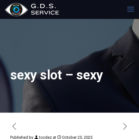
sexy slot – sexy
Published by
tcodez
at
October 25, 2025