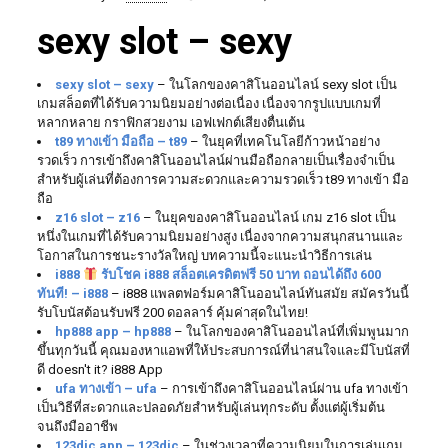
sexy slot – sexy
sexy slot – sexy
– ในโลกของคาสิโนออนไลน์ sexy slot เป็น
เกมสล็อตที่ได้รับความนิยมอย่างต่อเนื่อง เนื่องจากรูปแบบเกมที่
หลากหลาย กราฟิกสวยงาม เอฟเฟกต์เสียงตื่นเต้น
t89 ทางเข้า มือถือ – t89
– ในยุคที่เทคโนโลยีก้าวหน้าอย่าง
รวดเร็ว การเข้าถึงคาสิโนออนไลน์ผ่านมือถือกลายเป็นเรื่องจำเป็น
สำหรับผู้เล่นที่ต้องการความสะดวกและความรวดเร็ว t89 ทางเข้า มือ
ถือ
z16 slot – z16
– ในยุคของคาสิโนออนไลน์ เกม z16 slot เป็น
หนึ่งในเกมที่ได้รับความนิยมอย่างสูง เนื่องจากความสนุกสนานและ
โอกาสในการชนะรางวัลใหญ่ บทความนี้จะแนะนำวิธีการเล่น
i888
รับโชค i888 สล็อตเครดิตฟรี 50 บาท ถอนได้ถึง 600
ทันที! – i888
– i888 แพลตฟอร์มคาสิโนออนไลน์ทันสมัย สมัครวันนี้
รับโบนัสต้อนรับฟรี 200 ดอลลาร์ คุ้มค่าสุดในไทย!
hp888 app – hp888
– ในโลกของคาสิโนออนไลน์ที่เพิ่มพูนมาก
ขึ้นทุกวันนี้ คุณมองหาแอพที่ให้ประสบการณ์ที่น่าสนใจและมีโบนัสที่
ดี doesn't it? i888 App
ufa ทางเข้า – ufa
– การเข้าถึงคาสิโนออนไลน์ผ่าน ufa ทางเข้า
เป็นวิธีที่สะดวกและปลอดภัยสำหรับผู้เล่นทุกระดับ ตั้งแต่ผู้เริ่มต้น
จนถึงมืออาชีพ
123dic app – 123dic
– ในช่วงเวลาที่ความนิยมในการเล่นเกม