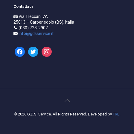
Contattaci
Via Treccani 7A
25013 – Carpenedolo (BS), Italia
(030) 728-2907
info@gdsservice.it
facebook
twitter
instagram
© 2026 G.D.S. Service. All Rights Reserved. Developed by
TRL
.