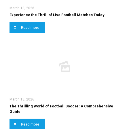
March 13, 2026
Experience the Thrill of Live Football Matches Today
Read more
March 13, 2026
The Thrilling World of Football Soccer: A Comprehensive
Guide
Read more