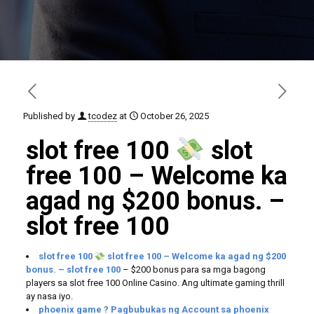
Published by
tcodez
at
October 26, 2025
slot free 100
slot
free 100 – Welcome ka
agad ng $200 bonus. –
slot free 100
slot free 100
slot free 100 – Welcome ka agad ng $200
bonus. – slot free 100
– $200 bonus para sa mga bagong
players sa slot free 100 Online Casino. Ang ultimate gaming thrill
ay nasa iyo.
phoenix game ? Pagbubukas ng Account sa phoenix