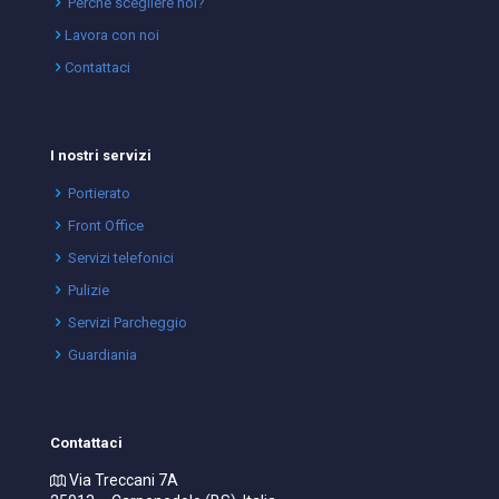
Perché scegliere noi?
Lavora con noi
Contattaci
I nostri servizi
Portierato
Front Office
Servizi telefonici
Pulizie
Servizi Parcheggio
Guardiania
Contattaci
Via Treccani 7A