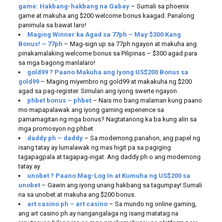
game: Hakbang-hakbang na Gabay
– Sumali sa phoenix
game at makuha ang $200 welcome bonus kaagad. Panalong
panimula sa bawat laro!
Maging Winner ka Agad sa 77ph – May $300 Kang
Bonus! – 77ph
– Mag-sign up sa 77ph ngayon at makuha ang
pinakamalaking welcome bonus sa Pilipinas – $300 agad para
sa mga bagong manlalaro!
gold99 ? Paano Makuha ang Iyong US$200 Bonus sa
gold99
– Maging miyembro ng gold99 at makakuha ng $200
agad sa pag-register. Simulan ang iyong swerte ngayon.
phbet bonus – phbet
– Nais mo bang malaman kung paano
mo mapapalawak ang iyong gaming experience sa
pamamagitan ng mga bonus? Nagtatanong ka ba kung alin sa
mga promosyon ng phbet
daddy ph – daddy
– Sa modernong panahon, ang papel ng
isang tatay ay lumalawak ng mas higit pa sa pagiging
tagapagpala at tagapag-ingat. Ang daddy ph o ang modernong
tatay ay
unobet ? Paano Mag-Log In at Kumuha ng US$200 sa
unobet
– Gawin ang iyong unang hakbang sa tagumpay! Sumali
na sa unobet at makuha ang $200 bonus.
art casino ph – art casino
– Sa mundo ng online gaming,
ang art casino ph ay nangangalaga ng isang matatag na