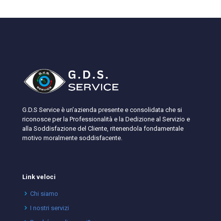
G.D.S Service è un’azienda presente e consolidata che si
riconosce per la Professionalità e la Dedizione al Servizio e
alla Soddisfazione del Cliente, ritenendola fondamentale
motivo moralmente soddisfacente.
Link veloci
Chi siamo
I nostri servizi