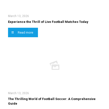
March 13, 2026
Experience the Thrill of Live Football Matches Today
Read more
March 13, 2026
The Thrilling World of Football Soccer: A Comprehensive
Guide