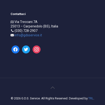
Contattaci
Via Treccani 7A
25013 – Carpenedolo (BS), Italia
(030) 728-2907
info@gdsservice.it
facebook
twitter
instagram
© 2026 G.D.S. Service. All Rights Reserved. Developed by
TRL
.