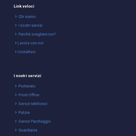
Link veloci
Chi siamo
I nostri servizi
Perché scegliere noi?
Lavora con noi
Contattaci
I nostri servizi
Portierato
Front Office
Servizi telefonici
Pulizie
Servizi Parcheggio
Guardiania