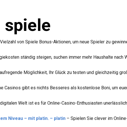
 spiele
 Vielzahl von Spiele Bonus-Aktionen, um neue Spieler zu gewin
ergiekosten ständig steigen, suchen immer mehr Haushalte nach 
ufregende Möglichkeit, Ihr Glück zu testen und gleichzeitig gro
ine Casinos gibt es nichts Besseres als kostenlose Boni, um e
 digitalen Welt ist es für Online-Casino-Enthusiasten unerlässli
m Niveau – mit platin. – platin
– Spielen Sie clever im Online-