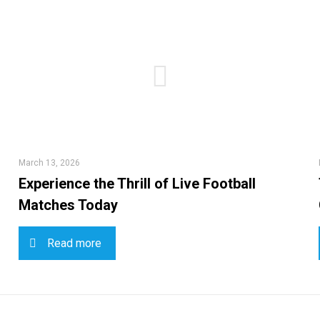
March 13, 2026
Experience the Thrill of Live Football
Matches Today
Read more