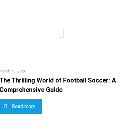
March 13, 2026
The Thrilling World of Football Soccer: A
Comprehensive Guide
Read more