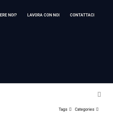
ERE NOI?
LAVORA CON NOI
CONTATTACI
Tags
Categories