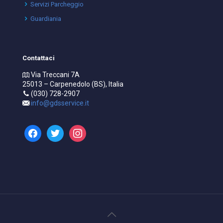
Servizi Parcheggio
Guardiania
Contattaci
Via Treccani 7A
25013 – Carpenedolo (BS), Italia
(030) 728-2907
info@gdsservice.it
facebook
twitter
instagram