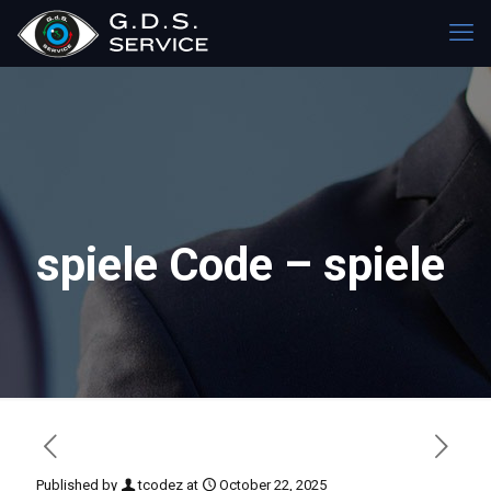
spiele Code – spiele
Published by
tcodez
at
October 22, 2025