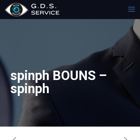
spinph BOUNS –
spinph