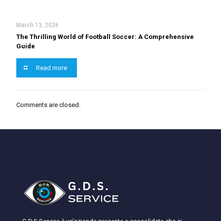
March 13, 2026
The Thrilling World of Football Soccer: A Comprehensive
Guide
Read more
Comments are closed.